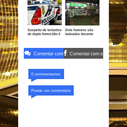
combustíveis em
Pessoa
João Pessoa
Suspeito de tentativa
Dois homens são
de duplo homicídio é
baleados durante
preso em João
ataque no Bairro dos
Pessoa
Ipês
Comentar com
Comentar com o
o Gmail
Facebook
0 commentarios:
Postar um comentário