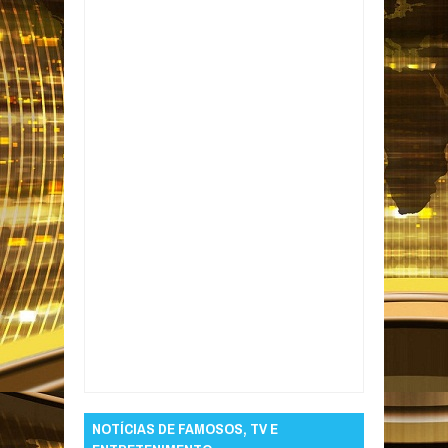
Item Reviewed:
Suspeito de roubo de cabos
da Cagepa é preso em João Pessoa
Rating:
5
Reviewed By:
Informativo em Foco
NOTÍCIAS DE FAMOSOS, TV E