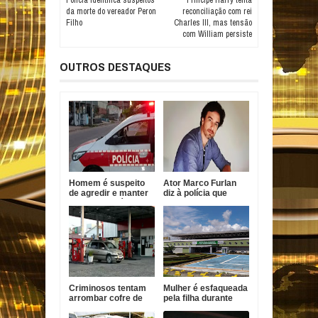
Polícia identifica suspeitos
Príncipe Harry tenta
da morte do vereador Peron
reconciliação com rei
Filho
Charles III, mas tensão
com William persiste
OUTROS DESTAQUES
Homem é suspeito
Ator Marco Furlan
de agredir e manter
diz à polícia que
mulher em cárcere
confundiu criança
na Paraíba
com namorada após
prisão por estupro
de vulnerável
Criminosos tentam
Mulher é esfaqueada
arrombar cofre de
pela filha durante
posto de
surto em João