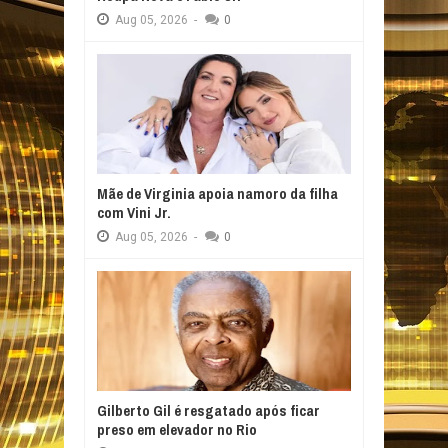
Aug
05,
2026
-
0
Mãe de Virginia apoia namoro da filha
com Vini Jr.
Aug
05,
2026
-
0
Gilberto Gil é resgatado após ficar
preso em elevador no Rio