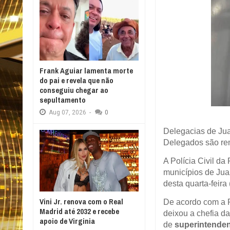
Frank Aguiar lamenta morte
do pai e revela que não
conseguiu chegar ao
sepultamento
Aug
07,
2026
-
0
Delegacias de Ju
Delegados são re
A Polícia Civil 
municípios de Juaz
desta quarta-feira
Vini Jr. renova com o Real
De acordo com a P
Madrid até 2032 e recebe
deixou a chefia d
apoio de Virginia
de
superintenden