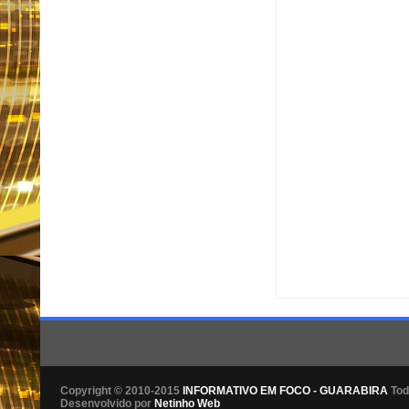
Item Reviewed:
PF apre
By:
Informativo em Foc
Copyright © 2010-2015
INFORMATIVO EM FOCO - GUARABIRA
Tod
Desenvolvido por
Netinho Web