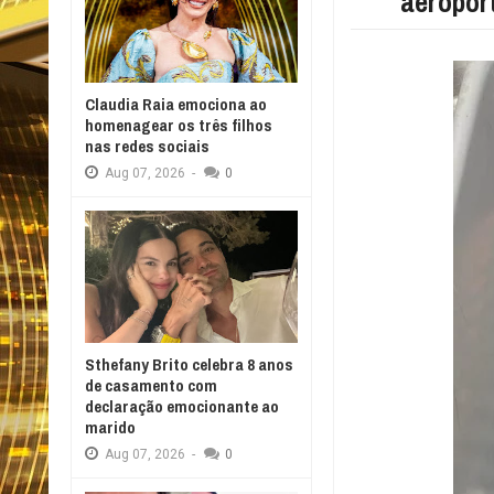
aeropor
Claudia Raia emociona ao
homenagear os três filhos
nas redes sociais
Aug
07,
2026
-
0
Sthefany Brito celebra 8 anos
de casamento com
declaração emocionante ao
marido
Aug
07,
2026
-
0