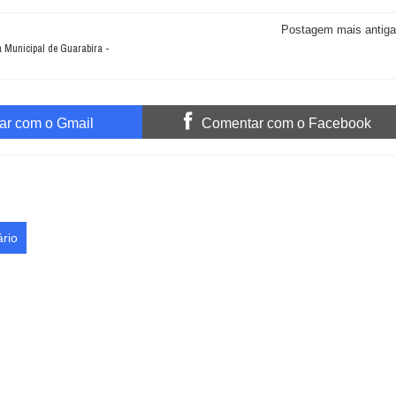
Postagem mais antiga
 Municipal de Guarabira -
r com o Gmail
Comentar com o Facebook
rio