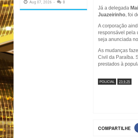
Aug
07,
2026
-
0
Já a delegada
Ma
Juazeirinho
, foi
A corporação ain
responsável pela 
seja anunciada no
As mudanças fazem
Civil da Paraíba. 
prestados à popula
POLICIAL
23.9.25
COMPARTILHE