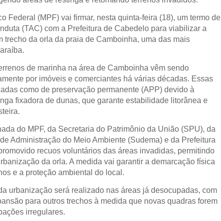
co Federal (MPF) vai firmar, nesta quinta-feira (18), um termo de
nduta (TAC) com a Prefeitura de Cabedelo para viabilizar a
 trecho da orla da praia de Camboinha, uma das mais
araíba.
errenos de marinha na área de Camboinha vêm sendo
amente por imóveis e comerciantes há várias décadas. Essas
icadas como de preservação permanente (APP) devido à
nga fixadora de dunas, que garante estabilidade litorânea e
teira.
ada do MPF, da Secretaria do Patrimônio da União (SPU), da
de Administração do Meio Ambiente (Sudema) e da Prefeitura
romovido recuos voluntários das áreas invadidas, permitindo
urbanização da orla. A medida vai garantir a demarcação física
os e a proteção ambiental do local.
 da urbanização será realizado nas áreas já desocupadas, com
pansão para outros trechos à medida que novas quadras forem
pações irregulares.