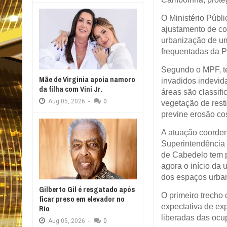
O Ministério Públi
ajustamento de co
urbanização de um
frequentadas da P
Segundo o MPF, t
Mãe de Virginia apoia namoro
invadidos indevid
da filha com Vini Jr.
áreas são classif
Aug
05,
2026
-
0
vegetação de resti
previne erosão cos
A atuação coorden
Superintendência 
de Cabedelo tem p
agora o início da 
dos espaços urban
Gilberto Gil é resgatado após
O primeiro trecho
ficar preso em elevador no
expectativa de ex
Rio
liberadas das ocu
Aug
05,
2026
-
0