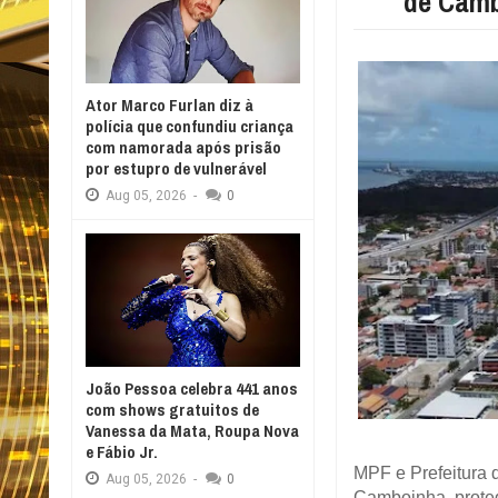
de Camb
Ator Marco Furlan diz à
polícia que confundiu criança
com namorada após prisão
por estupro de vulnerável
Aug
05,
2026
-
0
João Pessoa celebra 441 anos
com shows gratuitos de
Vanessa da Mata, Roupa Nova
e Fábio Jr.
MPF e Prefeitura
Aug
05,
2026
-
0
Camboinha, proteg