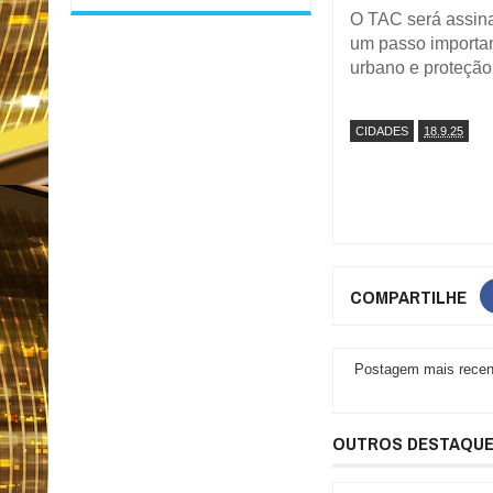
O TAC será assin
um passo importan
urbano e proteção
CIDADES
18.9.25
COMPARTILHE
Postagem mais recen
OUTROS DESTAQU