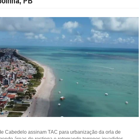
oinha, PB
 de Cabedelo assinam TAC para urbanização da orla de
endo áreas de restinga e retomando terrenos invadidos.