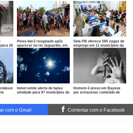
e
Peixe-boi é resgatado após
Sine-PB oferece 585 vagas de
 para 26
aparecer no rio Jaguaribe, em
emprego em 11 municípios da
João Pessoa
Paraíba
vendaval
Inmet emite alerta de baixa
Homem é preso em Bayeux
ste
umidade para 97 municípios da
por armazenar conteúdo de
Paraíba
abuso infantil
r com o Gmail
Comentar com o Facebook