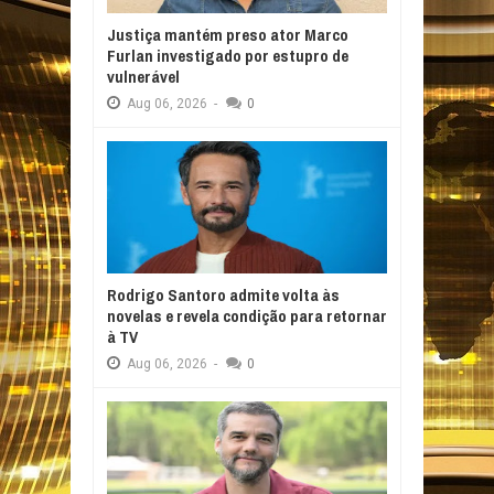
Justiça mantém preso ator Marco
Furlan investigado por estupro de
vulnerável
Aug
06,
2026
-
0
Rodrigo Santoro admite volta às
novelas e revela condição para retornar
à TV
Aug
06,
2026
-
0