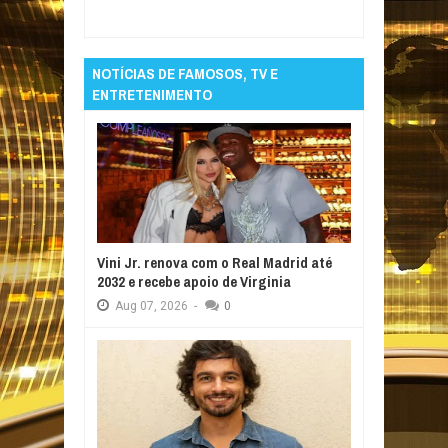
Reviewed By:
Informativo em Foco
NOTÍCIAS DE FAMOSOS, TV E
ENTRETENIMENTO
Vini Jr. renova com o Real Madrid até
2032 e recebe apoio de Virginia
Aug
07,
2026
-
0