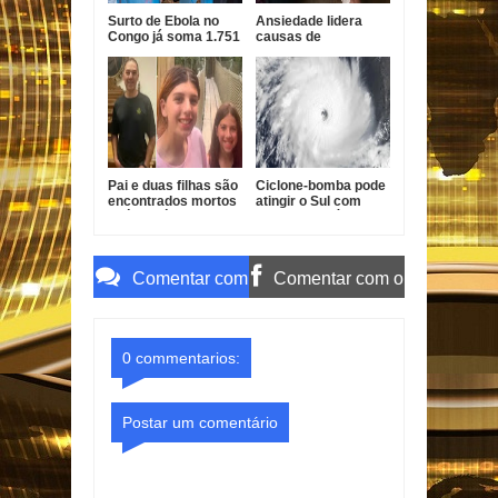
Surto de Ebola no
Ansiedade lidera
Congo já soma 1.751
causas de
mortes, alerta OMS
incapacidade entre
jovens no Brasil
Pai e duas filhas são
Ciclone-bomba pode
encontrados mortos
atingir o Sul com
após divórcio nos
ventos de até 100
EUA
km/h
Comentar com
Comentar com o
o Gmail
Facebook
0 commentarios:
Postar um comentário