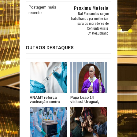
Proxima Materia
Postagem mais
recente
Nal Fernandes segue
trabalhando por melhorias
para os moradores do
Conjunto Assis
Chateaubriand
OUTROS DESTAQUES
ANAMT reforça
Papa Leão 14
vacinação contra
visitará Uruguai,
sarampo após casos
Argentina e Peru em
em São Paulo
novembro