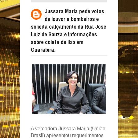
A BOMBEIROS E SOLICITA CALÇAMENTO
Jussara Maria pede votos
DA RUA JOSÉ LUIZ DE SOUZA E
de louvor a bombeiros e
INFORMAÇÕES SOBRE COLETA DE LIXO
solicita calçamento da Rua José
EM GUARABIRA.
Luiz de Souza e informações
sobre coleta de lixo em
Guarabira.
A vereadora Jussara Maria (União
Brasil) apresentou requerimentos