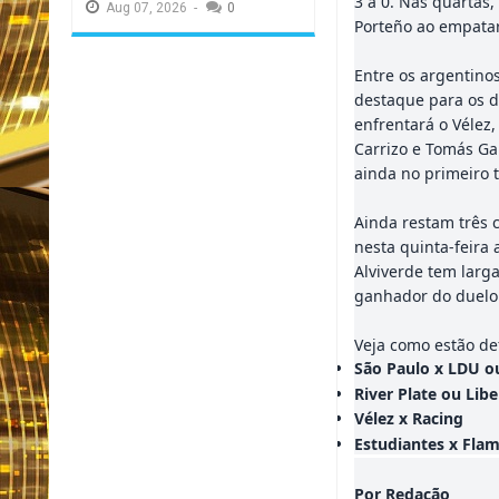
3 a 0. Nas quartas
Aug
07,
2026
-
0
Porteño ao empatar 
Entre os argentino
destaque para os d
enfrentará o Vélez,
Carrizo e Tomás Ga
ainda no primeiro 
Ainda restam três 
nesta quinta-feira 
Alviverde tem larga
ganhador do duelo 
Veja como estão def
São Paulo x LDU o
River Plate ou Lib
Vélez x Racing
Estudiantes x Fla
Por Redação