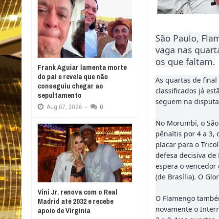
São Paulo, Fla
vaga nas quart
os que faltam.
Frank Aguiar lamenta morte
do pai e revela que não
As quartas de fina
conseguiu chegar ao
classificados já es
sepultamento
seguem na disputa p
Aug
07,
2026
-
0
No Morumbi, o São 
pênaltis por 4 a 3
placar para o Trico
defesa decisiva de 
espera o vencedor 
(de Brasília). O Gl
Vini Jr. renova com o Real
O Flamengo também 
Madrid até 2032 e recebe
novamente o Intern
apoio de Virginia