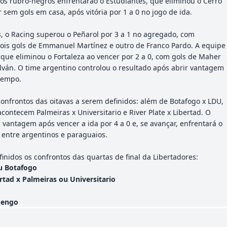
, os rubro-negros enfrentarão o Estudiantes, que eliminou o Cerro
sem gols em casa, após vitória por 1 a 0 no jogo de ida.
s, o Racing superou o Peñarol por 3 a 1 no agregado, com
ois gols de Emmanuel Martínez e outro de Franco Pardo. A equipe
 que eliminou o Fortaleza ao vencer por 2 a 0, com gols de Maher
lván. O time argentino controlou o resultado após abrir vantagem
tempo.
confrontos das oitavas a serem definidos: além de Botafogo x LDU,
acontecem Palmeiras x Universitario e River Plate x Libertad. O
 vantagem após vencer a ida por 4 a 0 e, se avançar, enfrentará o
entre argentinos e paraguaios.
inidos os confrontos das quartas de final da Libertadores:
u Botafogo
ertad x Palmeiras ou Universitario
mengo