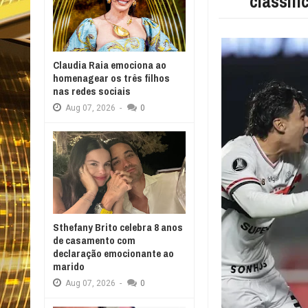
classifi
Claudia Raia emociona ao
homenagear os três filhos
nas redes sociais
Aug
07,
2026
-
0
Sthefany Brito celebra 8 anos
de casamento com
declaração emocionante ao
marido
Aug
07,
2026
-
0