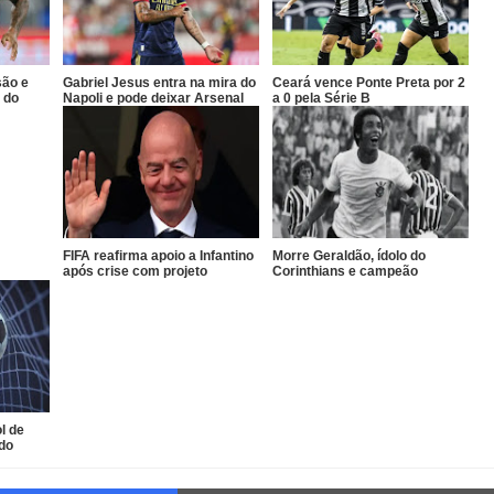
são e
Gabriel Jesus entra na mira do
Ceará vence Ponte Preta por 2
 do
Napoli e pode deixar Arsenal
a 0 pela Série B
FIFA reafirma apoio a Infantino
Morre Geraldão, ídolo do
após crise com projeto
Corinthians e campeão
comercial
paulista de 1977
l de
 do