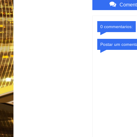
Comenta
0 commentarios:
Postar um comentá