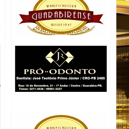
e
m
m