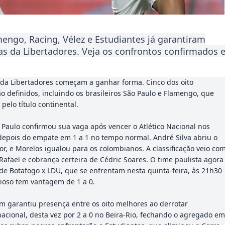
mengo, Racing, Vélez e Estudiantes já garantiram
as da Libertadores. Veja os confrontos confirmados 
l da Libertadores começam a ganhar forma. Cinco dos oito
tão definidos, incluindo os brasileiros São Paulo e Flamengo, que
elo título continental.
Paulo confirmou sua vaga após vencer o Atlético Nacional nos
, depois do empate em 1 a 1 no tempo normal. André Silva abriu o
lor, e Morelos igualou para os colombianos. A classificação veio co
Rafael e cobrança certeira de Cédric Soares. O time paulista agora
de Botafogo x LDU, que se enfrentam nesta quinta-feira, às 21h30
orioso tem vantagem de 1 a 0.
garantiu presença entre os oito melhores ao derrotar
acional, desta vez por 2 a 0 no Beira-Rio, fechando o agregado e