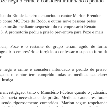
oze nega o crime e considera infundado o pedido
lico do Rio de Janeiro denunciou o cantor Marlon Brendon
o como MC Poze do Rodo, e outras nove pessoas pelos
 e extorsão mediante sequestro do ex-empresário Renato
. A promotoria pediu a prisão preventiva para Poze e mais
cia, Poze e o restante do grupo teriam agido de form
gredir o empresário e forçá-lo a confessar o suposto furto d
r.
e nega o crime e considera infundado o pedido de prisão
ado, o cantor tem cumprido todas as medidas cautelare
 Justiça.
a investigação, tanto o Ministério Público quanto o judiciári
ão havia necessidade de prisão. Medidas cautelares fora
 sendo rigorosamente cumpridas. Marlon segue respeitand