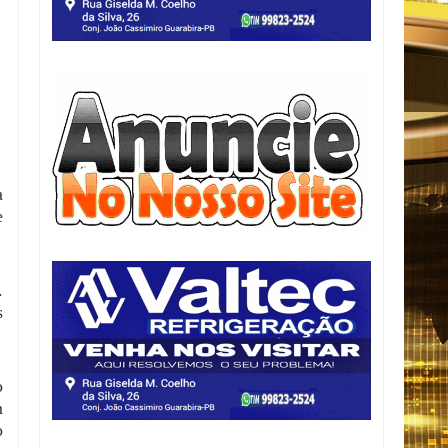
a
e
.
s
o
m
o