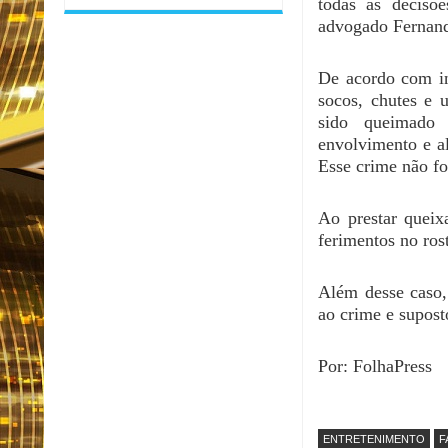
todas as decisõe
advogado Fernan
De acordo com in
socos, chutes e 
sido queimado 
envolvimento e al
Esse crime não f
Ao prestar queix
ferimentos no ros
Além desse caso,
ao crime e supost
Por: FolhaPress
ENTRETENIMENTO
F