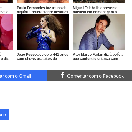
ra
Paula Fernandes faz treino de
Miguel Falabella apresenta
evela
biquíni e reflete sobre desafios
musical em homenagem a
l de
da carreira
Gilberto Gil
à
João Pessoa celebra 441 anos
Ator Marco Furlan diz à polícia
 e diz
com shows gratuitos de
que confundiu criança com
Vanessa da Mata, Roupa Nova
namorada após prisão por
e Fábio Jr.
estupro de vulnerável
r com o Gmail
Comentar com o Facebook
rio