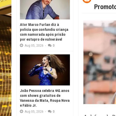
Promoto
Ator Marco Furlan diz à
polícia que confundiu criança
com namorada após prisão
por estupro de vulnerável
Aug
05,
2026
-
0
João Pessoa celebra 441 anos
com shows gratuitos de
Vanessa da Mata, Roupa Nova
e Fábio Jr.
Aug
05,
2026
-
0