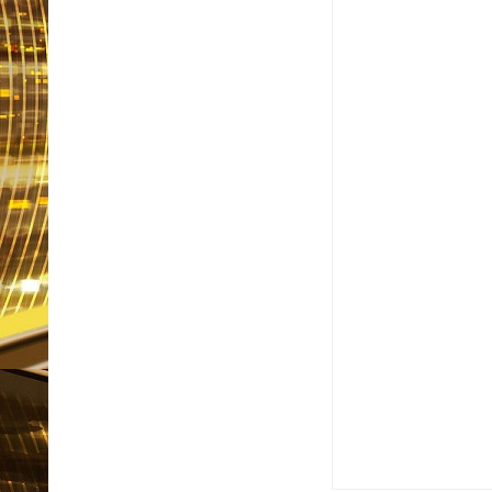
Item Reviewed:
MC Poze
Reviewed By:
Informat