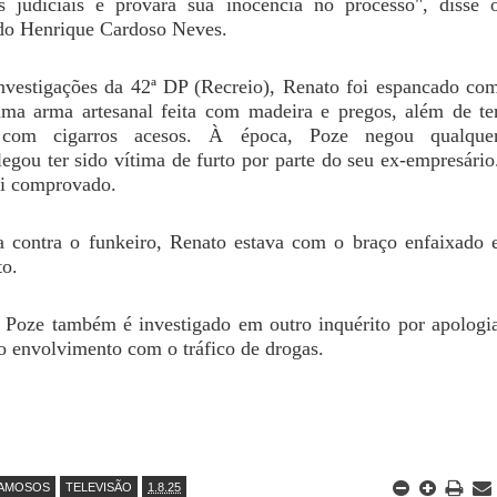
s judiciais e provará sua inocência no processo", disse 
do Henrique Cardoso Neves.
vestigações da 42ª DP (Recreio), Renato foi espancado co
uma arma artesanal feita com madeira e pregos, além de te
com cigarros acesos. À época, Poze negou qualque
egou ter sido vítima de furto por parte do seu ex-empresário
oi comprovado.
a contra o funkeiro, Renato estava com o braço enfaixado 
to.
 Poze também é investigado em outro inquérito por apologi
o envolvimento com o tráfico de drogas.
AMOSOS
TELEVISÃO
1.8.25