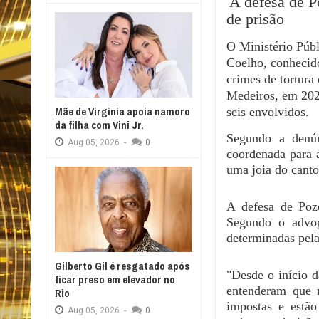
A defesa de P
de prisão
O Ministério Púb
Coelho, conhecid
crimes de tortura
Medeiros, em 2023
Mãe de Virginia apoia namoro
seis envolvidos.
da filha com Vini Jr.
Segundo a denún
Aug
05,
2026
-
0
coordenada para a
uma joia do canto
A defesa de Poz
Segundo o advog
determinadas pela
Gilberto Gil é resgatado após
"Desde o início d
ficar preso em elevador no
entenderam que n
Rio
impostas e estão
Aug
05,
2026
-
0