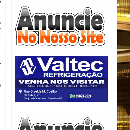
o
m
r
r
.
e
a