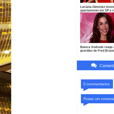
Luciana Gimenez most
apartamento em SP e r
vista para antigo imóve
Neymar
Bianca Andrade reage 
gravidez de Fred Bruno
que já ama o bebê
Comenta
0 commentarios:
Postar um comentá