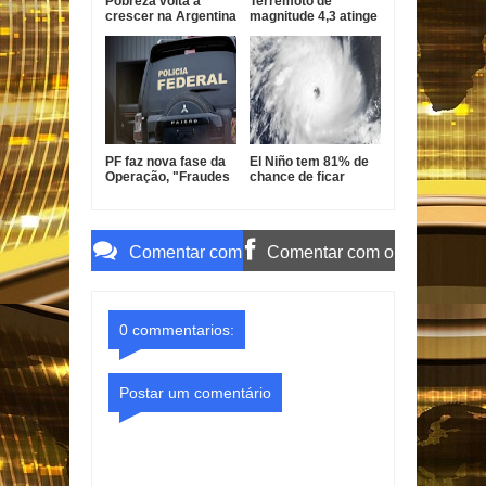
Pobreza volta a
Terremoto de
crescer na Argentina
magnitude 4,3 atinge
e Milei defende
a Toscana e assusta
ajuste econômico
moradores na Itália
PF faz nova fase da
El Niño tem 81% de
Operação, "Fraudes
chance de ficar
do INSS" Sem
muito forte e
Desconto e mira
aumenta risco de
senador Weverton
eventos extremos no
Rocha e advogado
Brasil
Comentar com
Comentar com o
o Gmail
Facebook
0 commentarios:
Postar um comentário