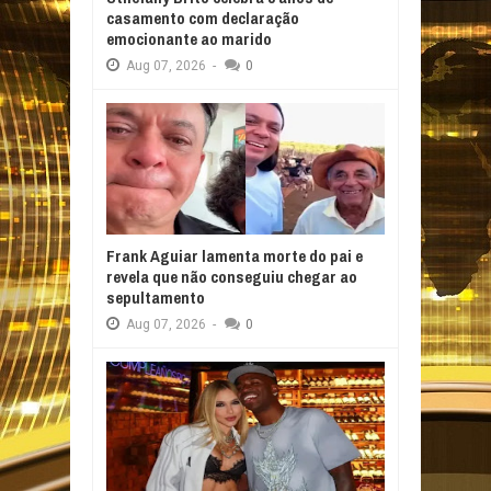
casamento com declaração
emocionante ao marido
Aug
07,
2026
-
0
Frank Aguiar lamenta morte do pai e
revela que não conseguiu chegar ao
sepultamento
Aug
07,
2026
-
0