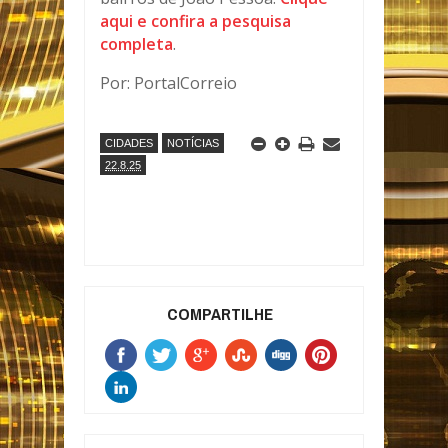
aqui e confira a pesquisa
completa
.
Por: PortalCorreio
CIDADES
NOTÍCIAS
22.8.25
COMPARTILHE