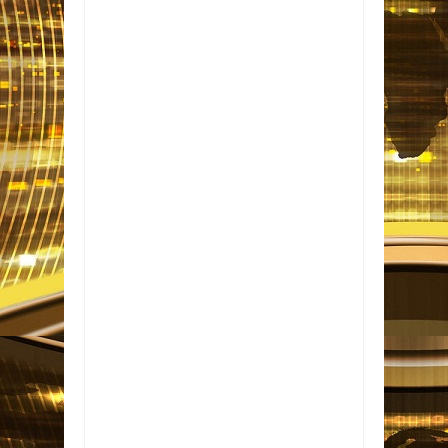
Item Reviewed:
Gás de cozinha pode ser
encontrado a partir de R$ 84,99 em João
Pessoa
Rating:
5
Reviewed By:
Informativo
em Foco