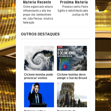
Materia Recente
Proxima Materia
Crime organizado estaria
Processo contra Padre
influenciando a alta dos
Egídio é redistribuído pela
preços dos combustíveis
Justiça da PB
em João Pessoa, sinaliza
federação
OUTROS DESTAQUES
Ciclone-bomba pode
Ciclone bomba deve
provocar ventos
atingir o Sul do Brasil
acima de 100 km/h e
com ventos acima
temporais em parte
de 100 km/h
do Brasil