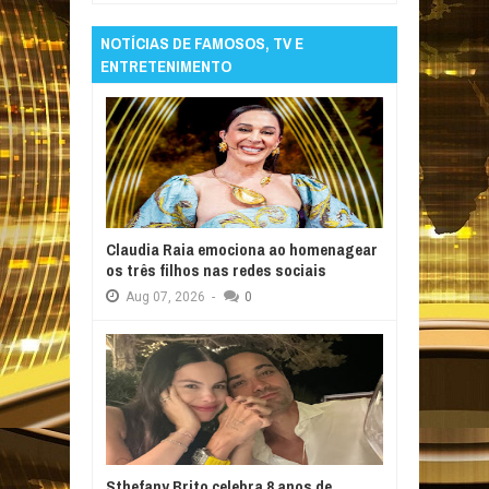
NOTÍCIAS DE FAMOSOS, TV E
ENTRETENIMENTO
Claudia Raia emociona ao homenagear
os três filhos nas redes sociais
Aug
07,
2026
-
0
Sthefany Brito celebra 8 anos de