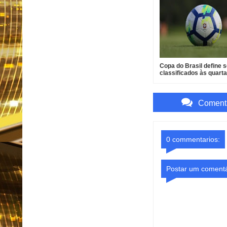
Copa do Brasil define s
classificados às quart
final
Comenta
0 commentarios:
Postar um comentá