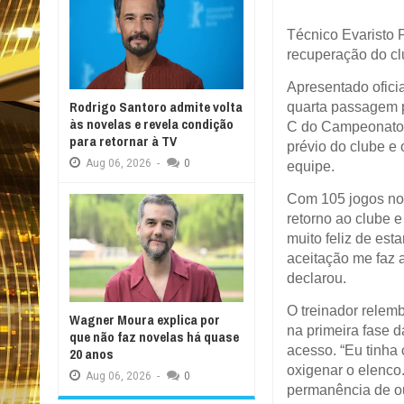
Técnico Evaristo 
recuperação do cl
Apresentado oficia
Rodrigo Santoro admite volta
quarta passagem p
às novelas e revela condição
C do Campeonato B
para retornar à TV
prévio do clube e 
Aug
06,
2026
-
0
equipe.
Com 105 jogos no
retorno ao clube e
muito feliz de es
aceitação me faz a
declarou.
O treinador rele
Wagner Moura explica por
na primeira fase 
que não faz novelas há quase
acesso. “Eu tinha 
20 anos
oxigenar o elenco
Aug
06,
2026
-
0
permanência de ou