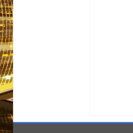
Item Reviewed:
Evarist
Reviewed By:
Informat