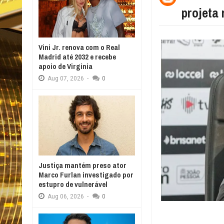
projeta 
Vini Jr. renova com o Real
Madrid até 2032 e recebe
apoio de Virginia
Aug
07,
2026
-
0
Justiça mantém preso ator
Marco Furlan investigado por
estupro de vulnerável
Aug
06,
2026
-
0