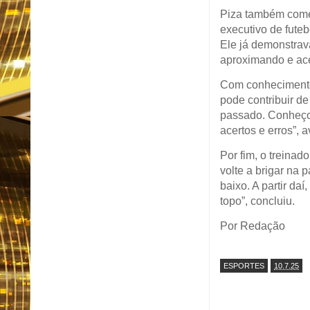
Piza também comen
executivo de fute
Ele já demonstrav
aproximando e ace
Com conhecimento 
pode contribuir d
passado. Conheço 
acertos e erros”, a
Por fim, o treinad
volte a brigar na 
baixo. A partir da
topo”, concluiu.
Por Redação
ESPORTES
10.7.25