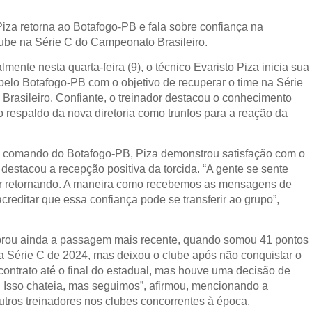
Piza retorna ao Botafogo-PB e fala sobre confiança na
ube na Série C do Campeonato Brasileiro.
lmente nesta quarta-feira (9), o técnico Evaristo Piza inicia sua
elo Botafogo-PB com o objetivo de recuperar o time na Série
rasileiro. Confiante, o treinador destacou o conhecimento
o respaldo da nova diretoria como trunfos para a reação da
 comando do Botafogo-PB, Piza demonstrou satisfação com o
 destacou a recepção positiva da torcida. “A gente se sente
tar retornando. A maneira como recebemos as mensagens de
creditar que essa confiança pode se transferir ao grupo”,
mbrou ainda a passagem mais recente, quando somou 41 pontos
da Série C de 2024, mas deixou o clube após não conquistar o
contrato até o final do estadual, mas houve uma decisão de
. Isso chateia, mas seguimos”, afirmou, mencionando a
tros treinadores nos clubes concorrentes à época.