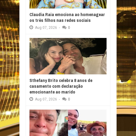
Claudia Raia emociona ao homenagear
os três filhos nas redes sociais
Aug
07,
2026
-
0
Sthefany Brito celebra 8 anos de
casamento com declaração
emocionante ao marido
Aug
07,
2026
-
0