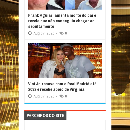
Frank Aguiar lamenta morte do pai e
revela que não conseguiu chegar ao
sepultamento
Aug
07,
2026
-
0
Vini Jr. renova com o Real Madrid até
2032 e recebe apoio de Virginia
Aug
07,
2026
-
0
PARCEIROS DO SITE