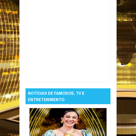
Item Reviewed:
Governo libera R$ 620 mi em
emendas após pressão da Câmara
Rating:
5
Reviewed By:
Informativo em Foco
NOTÍCIAS DE FAMOSOS, TV E
ENTRETENIMENTO