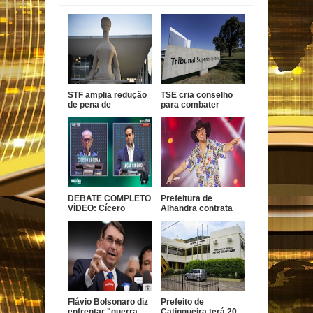
STF amplia redução
TSE cria conselho
de pena de
para combater
condenada pelo 8 de
desinformação e uso
janeiro
indevido de IA
DEBATE COMPLETO
Prefeitura de
VÍDEO: Cícero
Alhandra contrata
garante conclusão
Nathanzinho Lima
da Ponte do Futuro e
por R$ 750 mil para
Lucas diz que ex-
show da festa da
prefeito tem
padroeira
experiência com
obra parada
Flávio Bolsonaro diz
Prefeito de
enfrentar "guerra
Catingueira terá 20