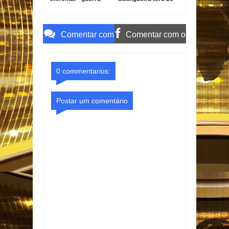
psicológica" na
dias para explicar ao
campanha
TCE-PB
terceirização
irregular de R$ 546
Comentar com
Comentar com o
mil
o Gmail
Facebook
0 commentarios:
Postar um comentário