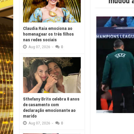
mudou a
Claudia Raia emociona ao
homenagear os três filhos
nas redes sociais
Aug
07,
2026
-
0
Sthefany Brito celebra 8 anos
de casamento com
declaração emocionante ao
marido
Aug
07,
2026
-
0