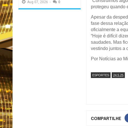
“Construímos algo
Aug
07,
2026
-
0
protegeu quando e
Apesar da despedi
fase dessa relaçã
oficialmente a equ
“Hoje é difícil diz
saudades. Mas fico
vestindo juntos a 
Por Notícias ao M
ESPORTES
24.5.25
COMPARTILHE