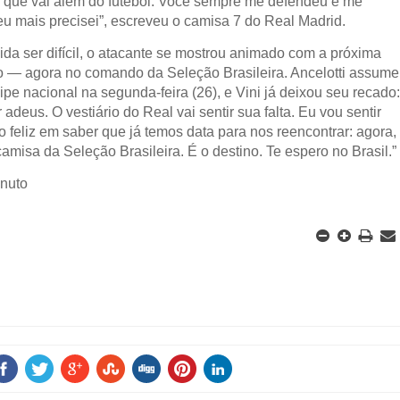
 que vai além do futebol. Você sempre me defendeu e me
u mais precisei”, escreveu o camisa 7 do Real Madrid.
da ser difícil, o atacante se mostrou animado com a próxima
o — agora no comando da Seleção Brasileira. Ancelotti assume
ipe nacional na segunda-feira (26), e Vini já deixou seu recado
er adeus. O vestiário do Real vai sentir sua falta. Eu vou sentir
 feliz em saber que já temos data para nos reencontrar: agora,
camisa da Seleção Brasileira. É o destino. Te espero no Brasil.”
inuto