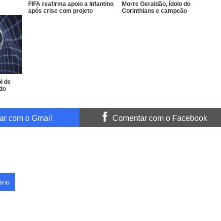
FIFA reafirma apoio a Infantino
Morre Geraldão, ídolo do
após crise com projeto
Corinthians e campeão
comercial
paulista de 1977
l de
 do
r com o Gmail
Comentar com o Facebook
rio