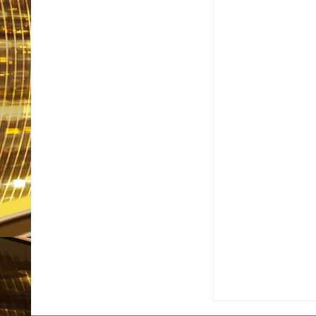
Item Reviewed:
Vini Jr
By:
Informativo em Foc