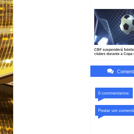
CBF suspenderá futebo
clubes durante a Copa
Mundo de 2027
Comenta
0 commentarios:
Postar um comentá