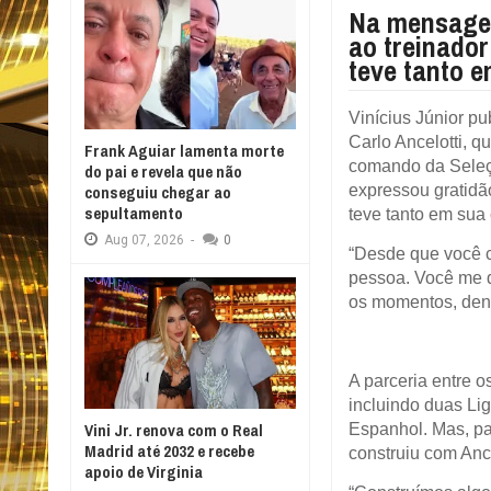
Na mensagem
ao treinador
teve tanto e
V
inícius Júnior p
Carlo Ancelotti, q
Frank Aguiar lamenta morte
comando da Seleç
do pai e revela que não
expressou gratidão
conseguiu chegar ao
sepultamento
teve tanto em sua
Aug
07,
2026
-
0
“Desde que você 
pessoa. Você me d
os momentos, dentr
A parceria entre o
incluindo duas L
Vini Jr. renova com o Real
Espanhol. Mas, pa
Madrid até 2032 e recebe
construiu com Anc
apoio de Virginia