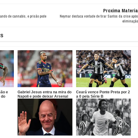
Proxima Materia
ando de cannabis, e prisão pode
Neymar destaca vontade de tirar Santos da crise após
eliminação
ES
são e
Gabriel Jesus entra na mira do
Ceará vence Ponte Preta por 2
 do
Napoli e pode deixar Arsenal
a 0 pela Série B