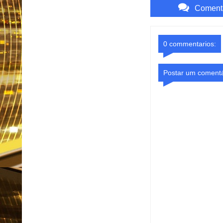
Comenta
0 commentarios:
Postar um comentá