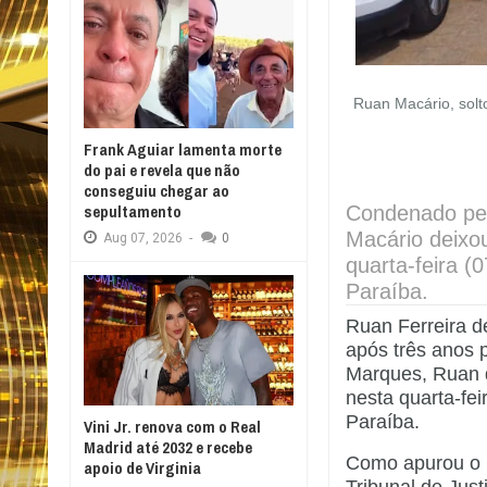
Ruan Macário, solt
Frank Aguiar lamenta morte
do pai e revela que não
conseguiu chegar ao
sepultamento
Condenado pe
Macário deixo
Aug
07,
2026
-
0
quarta-feira (
Paraíba.
Ruan Ferreira d
após três anos 
Marques, Ruan d
nesta quarta-fei
Paraíba.
Vini Jr. renova com o Real
Madrid até 2032 e recebe
Como apurou o C
apoio de Virginia