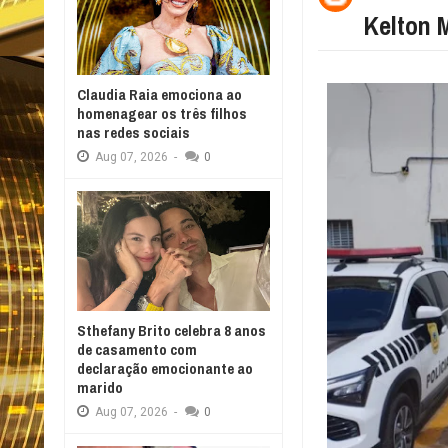
Kelton 
Claudia Raia emociona ao
homenagear os três filhos
nas redes sociais
Aug
07,
2026
-
0
Sthefany Brito celebra 8 anos
de casamento com
declaração emocionante ao
marido
Aug
07,
2026
-
0