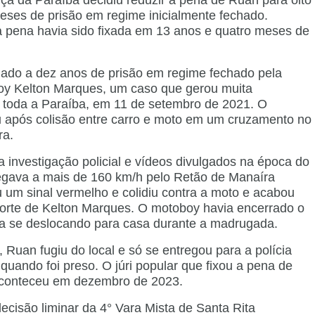
iça da Paraíba decidiu reduzir a pena de Ruan para oito
eses de prisão em regime inicialmente fechado.
a pena havia sido fixada em 13 anos e quatro meses de
ado a dez anos de prisão em regime fechado pela
oy Kelton Marques, um caso que gerou muita
toda a Paraíba, em 11 de setembro de 2021. O
 após colisão entre carro e moto em um cruzamento no
ra.
 investigação policial e vídeos divulgados na época do
egava a mais de 160 km/h pelo Retão de Manaíra
um sinal vermelho e colidiu contra a moto e acabou
orte de Kelton Marques. O motoboy havia encerrado o
va se deslocando para casa durante a madrugada.
 Ruan fugiu do local e só se entregou para a polícia
quando foi preso. O júri popular que fixou a pena de
conteceu em dezembro de 2023.
cisão liminar da 4° Vara Mista de Santa Rita