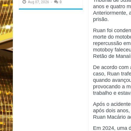
Tribunal de Just
Aug
07,
2026
-
0
anos e quatro m
Anteriormente, 
prisão.
Ruan foi conden
morte do motob
repercussão em 
motoboy faleceu
Retão de Manaí
De acordo com a
caso, Ruan traf
quando avançou 
provocando a m
trabalho e esta
Após o acidente,
após dois anos, 
Ruan Macário a
Em 2024, uma de