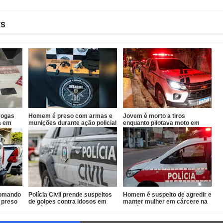
ES
rogas
Homem é preso com armas e
Jovem é morto a tiros
a em
munições durante ação policial
enquanto pilotava moto em
no Conde
João Pessoa
 Comando
Polícia Civil prende suspeitos
Homem é suspeito de agredir e
 preso
de golpes contra idosos em
manter mulher em cárcere na
Sapé
Paraíba