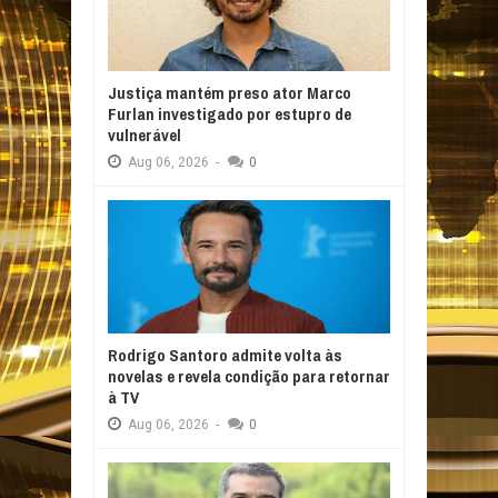
Justiça mantém preso ator Marco
Furlan investigado por estupro de
vulnerável
Aug
06,
2026
-
0
Rodrigo Santoro admite volta às
novelas e revela condição para retornar
à TV
Aug
06,
2026
-
0