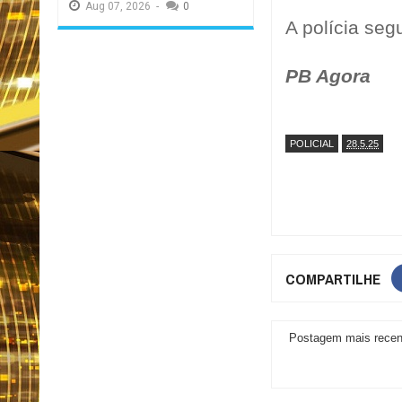
Aug
07,
2026
-
0
A polícia seg
PB Agora
POLICIAL
28.5.25
COMPARTILHE
Postagem mais recen