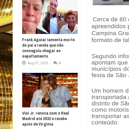
Cerca de 80 
apreendidos p
Campina Gra
formato de t
Frank Aguiar lamenta morte
do pai e revela que não
conseguiu chegar ao
Segundo info
sepultamento
apontam que a
Aug
07,
2026
-
0
municípios d
festa de São
Um homem de 
transportada
distrito de S
como motorist
Vini Jr. renova com o Real
transportar 
Madrid até 2032 e recebe
conteúdo.
apoio de Virginia