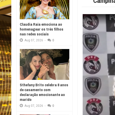
Campin
Claudia Raia emociona ao
homenagear os três filhos
nas redes sociais
Aug
07,
2026
-
0
Sthefany Brito celebra 8 anos
de casamento com
declaração emocionante ao
marido
Aug
07,
2026
-
0