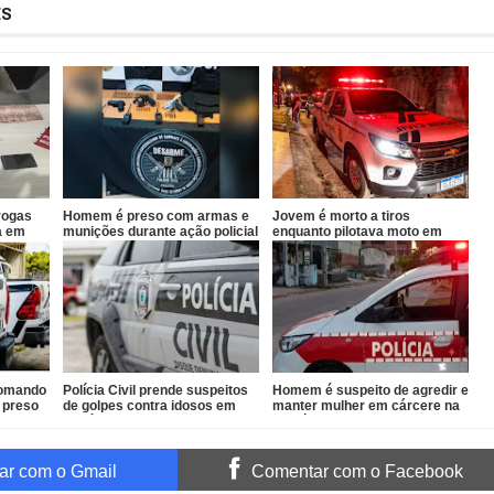
ES
rogas
Homem é preso com armas e
Jovem é morto a tiros
a em
munições durante ação policial
enquanto pilotava moto em
no Conde
João Pessoa
 Comando
Polícia Civil prende suspeitos
Homem é suspeito de agredir e
 preso
de golpes contra idosos em
manter mulher em cárcere na
Sapé
Paraíba
r com o Gmail
Comentar com o Facebook