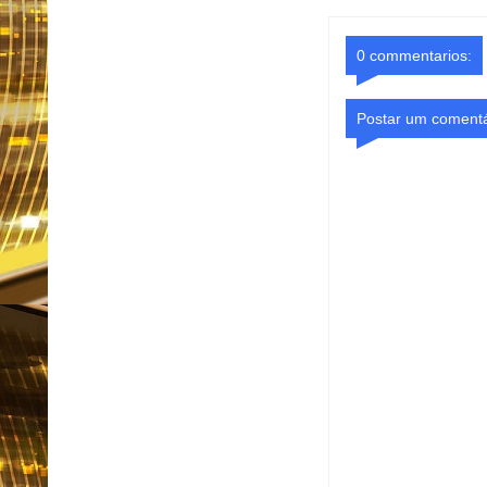
0 commentarios:
Postar um comentá