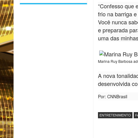
“Confesso que e
frio na barriga 
Você nunca sabe
e preparada par
uma das minhas 
Marina Ruy Barbosa ado
A nova tonalida
desenvolvida co
Por: CNNBrasil
ENTRETENIMENTO
F