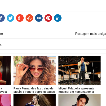
te
Postagem mais antiga
ES
ra
Paula Fernandes faz treino de
Miguel Falabella apresenta
evela
biquíni e reflete sobre desafios
musical em homenagem a
l de
da carreira
Gilberto Gil