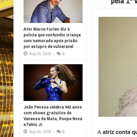
pela 1ª 
Ator Marco Furlan diz à
polícia que confundiu criança
com namorada após prisão
por estupro de vulnerável
Aug
05,
2026
-
0
João Pessoa celebra 441 anos
com shows gratuitos de
Vanessa da Mata, Roupa Nova
e Fábio Jr.
atriz conta 
A
Aug
05,
2026
-
0