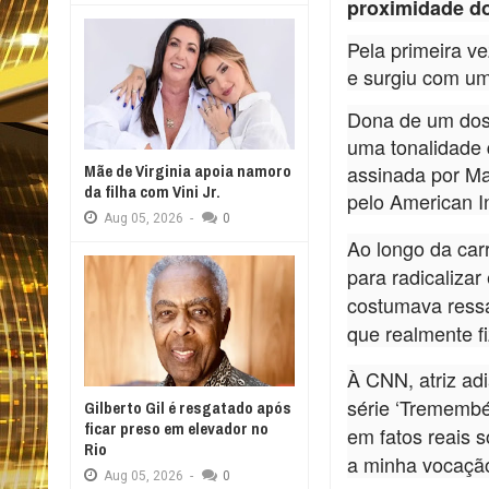
proximidade d
Pela primeira ve
e surgiu com um 
Dona de um dos 
uma tonalidade 
Mãe de Virginia apoia namoro
assinada por
Ma
da filha com Vini Jr.
pelo American I
Aug
05,
2026
-
0
Ao longo da carr
para radicalizar
costumava ressa
que realmente f
À
CNN
, atriz a
série ‘Tremembé
Gilberto Gil é resgatado após
ficar preso em elevador no
em fatos reais 
Rio
a minha vocação
Aug
05,
2026
-
0