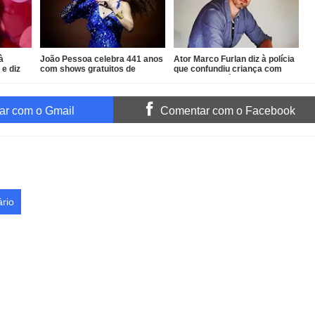
à
João Pessoa celebra 441 anos
Ator Marco Furlan diz à polícia
 e diz
com shows gratuitos de
que confundiu criança com
Vanessa da Mata, Roupa Nova
namorada após prisão por
e Fábio Jr.
estupro de vulnerável
r com o Gmail
Comentar com o Facebook
rio