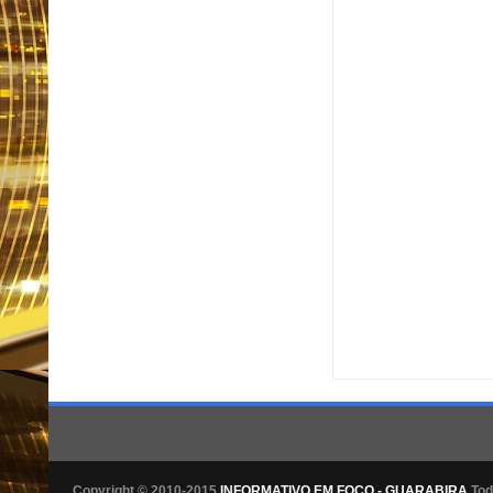
Item Reviewed:
Marina 
Informativo em Foco
Copyright © 2010-2015
INFORMATIVO EM FOCO - GUARABIRA
Tod