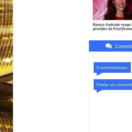
Bianca Andrade reage 
gravidez de Fred Bruno
que já ama o bebê
Comenta
0 commentarios:
Postar um comentá