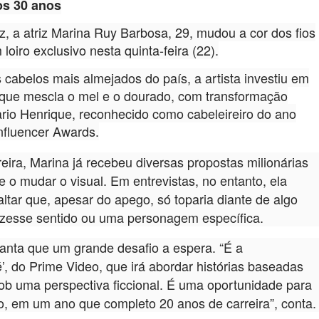
os 30 anos
z, a atriz
Marina Ruy Barbosa
, 29, mudou a cor dos fios
loiro exclusivo nesta quinta-feira (22).
cabelos mais almejados do país, a artista investiu em
que mescla o mel e o dourado, com transformação
rio Henrique
, reconhecido como cabeleireiro do ano
nfluencer Awards.
eira, Marina já recebeu diversas propostas milionárias
 e o mudar o visual. Em entrevistas, no entanto, ela
ltar que, apesar do apego, só toparia diante de algo
izesse sentido ou uma personagem específica.
dianta que um grande desafio a espera. “É a
’, do Prime Video, que irá abordar histórias baseadas
sob uma perspectiva ficcional. É uma oportunidade para
, em um ano que completo 20 anos de carreira”, conta.