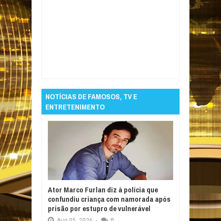
Item Reviewed:
Mais de 54 mil mortos e 123
mil feridos em Gaza em ofensiva de Israel
Rating:
5
Reviewed By:
Informativo em Foco
NOTÍCIAS DE FAMOSOS, TV E
ENTRETENIMENTO
Ator Marco Furlan diz à polícia que
confundiu criança com namorada após
prisão por estupro de vulnerável
Aug
05,
2026
-
0