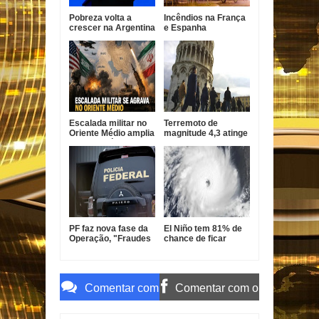
Pobreza volta a
Incêndios na França
crescer na Argentina
e Espanha
e Milei defende
desalojam mais de
ajuste econômico
325 mil pessoas
Escalada militar no
Terremoto de
Oriente Médio amplia
magnitude 4,3 atinge
tensão após ataques
a Toscana e assusta
entre EUA, Irã e
moradores na Itália
aliados
PF faz nova fase da
El Niño tem 81% de
Operação, "Fraudes
chance de ficar
do INSS" Sem
muito forte e
Desconto e mira
aumenta risco de
senador Weverton
eventos extremos no
Rocha e advogado
Brasil
Comentar com
Comentar com o
o Gmail
Facebook