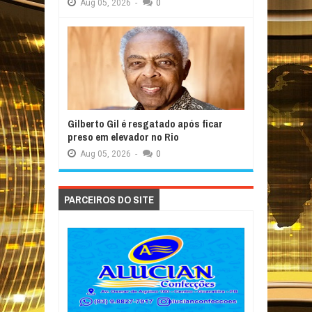
Aug
05,
2026
-
0
Gilberto Gil é resgatado após ficar
preso em elevador no Rio
Aug
05,
2026
-
0
PARCEIROS DO SITE