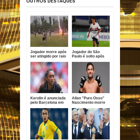
OUTROS DESTAQUES
Jogador morre após
Jogador do São
ser atingido por raio
Paulo é solto após
durante partida de
atropelamento fatal
futebol na Tailândia
em Barueri
Kerolin é anunciada
Allan "Puro Osso"
pelo Barcelona em
Nascimento morre
transferência
aos 34 anos,
recorde
confirma UFC