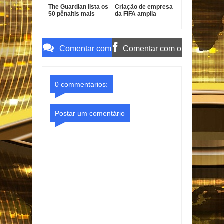
The Guardian lista os
Criação de empresa
50 pênaltis mais
da FIFA amplia
marcantes da
pressão sobre
história
Gianni Infantino
Comentar com
Comentar com o
o Gmail
Facebook
0 commentarios:
Postar um comentário