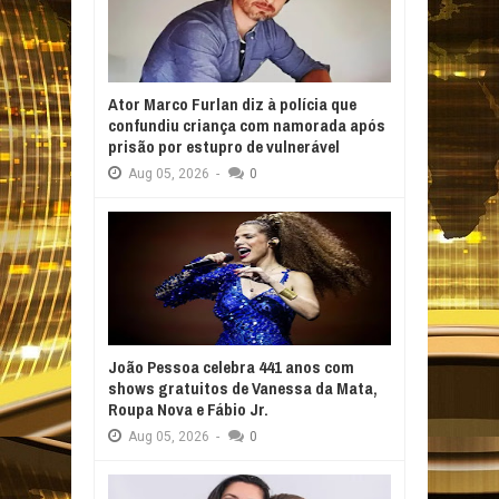
Ator Marco Furlan diz à polícia que
confundiu criança com namorada após
prisão por estupro de vulnerável
Aug
05,
2026
-
0
João Pessoa celebra 441 anos com
shows gratuitos de Vanessa da Mata,
Roupa Nova e Fábio Jr.
Aug
05,
2026
-
0