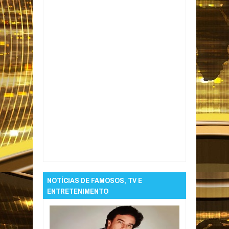
Item Reviewed:
Com dois de Dudinha,
Seleção feminina brilha e vence Japão em
amistoso
Rating:
5
Reviewed By:
Informativo
em Foco
NOTÍCIAS DE FAMOSOS, TV E
ENTRETENIMENTO