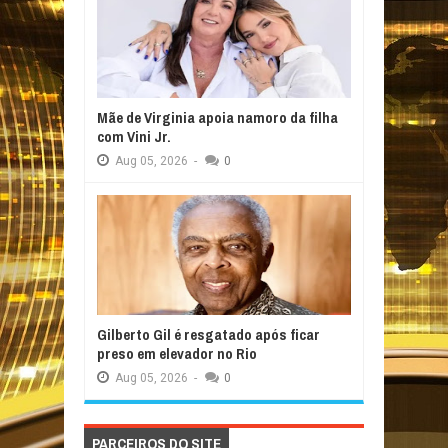
Mãe de Virginia apoia namoro da filha
com Vini Jr.
Aug
05,
2026
-
0
Gilberto Gil é resgatado após ficar
preso em elevador no Rio
Aug
05,
2026
-
0
PARCEIROS DO SITE