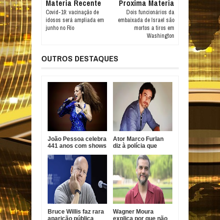
Materia Recente
Proxima Materia
Covid-19: vacinação de
Dois funcionários da
idosos será ampliada em
embaixada de Israel são
junho no Rio
mortos a tiros em
Washington
OUTROS DESTAQUES
João Pessoa celebra
Ator Marco Furlan
441 anos com shows
diz à polícia que
gratuitos de Vanessa
confundiu criança
da Mata, Roupa Nova
com namorada após
e Fábio Jr.
prisão por estupro
de vulnerável
Bruce Willis faz rara
Wagner Moura
aparição pública
explica por que não