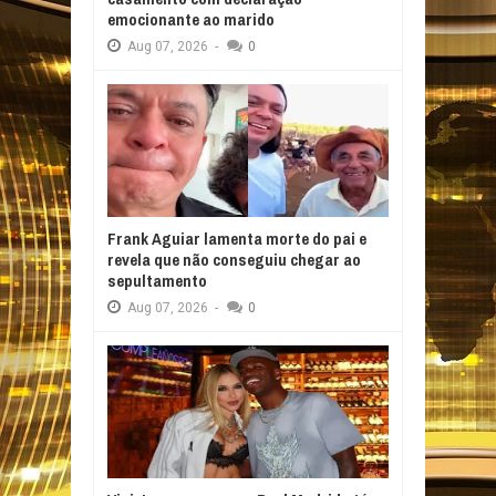
emocionante ao marido
Aug
07,
2026
-
0
Frank Aguiar lamenta morte do pai e
revela que não conseguiu chegar ao
sepultamento
Aug
07,
2026
-
0