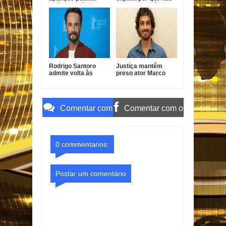
após diagnóstico de
faz novelas há quase
demência
20 anos
Rodrigo Santoro
Justiça mantém
admite volta às
preso ator Marco
novelas e revela
Furlan investigado
condição para
por estupro de
retornar à TV
vulnerável
Comentar com
Comentar com o
o Gmail
Facebook
0 commentarios:
Postar um comentário