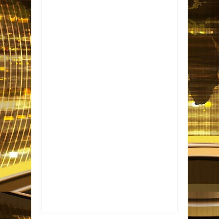
Item Reviewed:
Após 4 anos, Paola Carosella
volta ao MasterChef Brasil e nega rivalidade
com Helena Rizzo
Rating:
5
Reviewed By:
Informativo em Foco