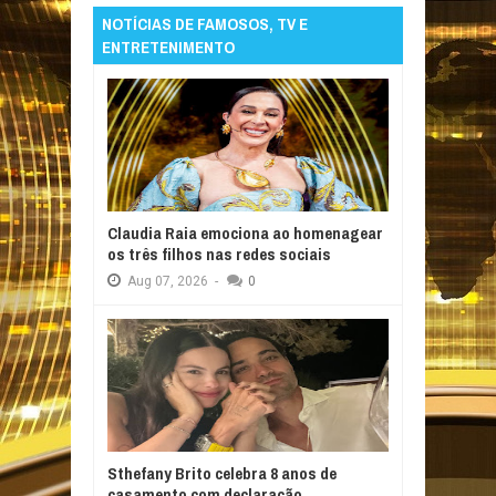
NOTÍCIAS DE FAMOSOS, TV E
ENTRETENIMENTO
Claudia Raia emociona ao homenagear
os três filhos nas redes sociais
Aug
07,
2026
-
0
Sthefany Brito celebra 8 anos de
casamento com declaração