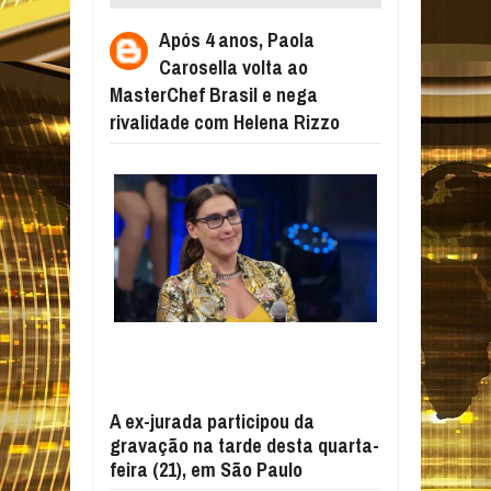
AO MASTERCHEF BRASIL E NEGA
Após 4 anos, Paola
RIVALIDADE COM HELENA RIZZO
Carosella volta ao
MasterChef Brasil e nega
rivalidade com Helena Rizzo
A ex-jurada participou da
gravação na tarde desta quarta-
feira (21), em São Paulo