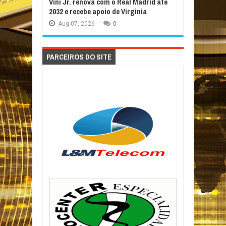
Vini Jr. renova com o Real Madrid até
2032 e recebe apoio de Virginia
Aug
07,
2026
-
0
PARCEIROS DO SITE