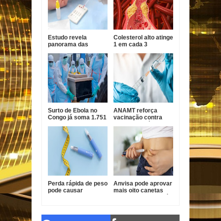
Estudo revela
Colesterol alto atinge
panorama das
1 em cada 3
hepatites virais no
brasileiros e pode
Brasil e aponta
evoluir sem
desafios para
sintomas
eliminação até 2030
Surto de Ebola no
ANAMT reforça
Congo já soma 1.751
vacinação contra
mortes, alerta OMS
sarampo após casos
em São Paulo
Perda rápida de peso
Anvisa pode aprovar
pode causar
mais oito canetas
afundamento das
emagrecedoras até
têmporas, alertam
2026
especialistas