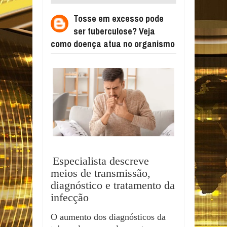
TUBERCULOSE? VEJA COMO DOENÇA
Tosse em excesso pode
ATUA NO ORGANISMO
ser tuberculose? Veja
como doença atua no organismo
Especialista descreve
meios de transmissão,
diagnóstico e tratamento da
infecção
O aumento dos diagnósticos da