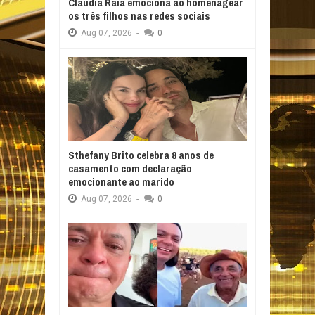
Claudia Raia emociona ao homenagear
os três filhos nas redes sociais
Aug
07,
2026
-
0
Sthefany Brito celebra 8 anos de
casamento com declaração
emocionante ao marido
Aug
07,
2026
-
0