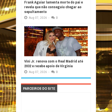
Frank Aguiar lamenta morte do pai e
revela que não conseguiu chegar ao
sepultamento
Aug
07,
2026
-
0
Vini Jr. renova com o Real Madrid até
2032 e recebe apoio de Virginia
Aug
07,
2026
-
0
PARCEIROS DO SITE