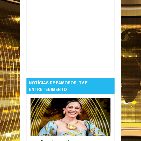
Item Reviewed:
Tosse em excesso pode ser
tuberculose? Veja como doença atua no
organismo
Rating:
5
Reviewed By:
Informativo em Foco
NOTÍCIAS DE FAMOSOS, TV E
ENTRETENIMENTO