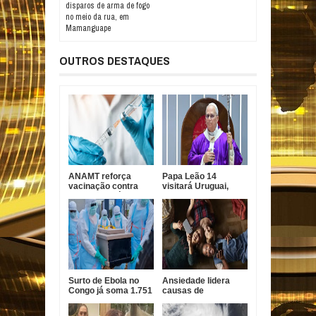
disparos de arma de fogo
no meio da rua, em
Mamanguape
OUTROS DESTAQUES
ANAMT reforça
Papa Leão 14
vacinação contra
visitará Uruguai,
sarampo após casos
Argentina e Peru em
em São Paulo
novembro
Surto de Ebola no
Ansiedade lidera
Congo já soma 1.751
causas de
mortes, alerta OMS
incapacidade entre
jovens no Brasil