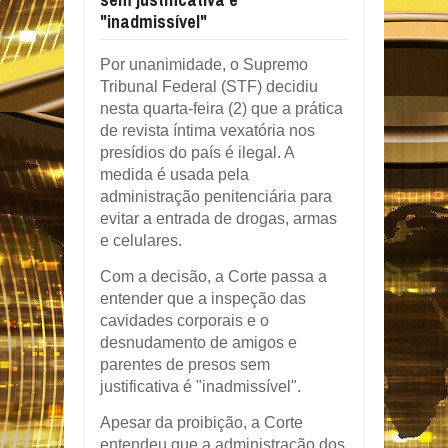
"inadmissível"
P
or unanimidade, o Supremo
Tribunal Federal (STF) decidiu
nesta quarta-feira (2) que a prática
de revista íntima vexatória nos
presídios do país é ilegal. A
medida é usada pela
administração penitenciária para
evitar a entrada de drogas, armas
e celulares.
Com a decisão, a Corte passa a
entender que a inspeção das
cavidades corporais e o
desnudamento de amigos e
parentes de presos sem
justificativa é "inadmissível".
Apesar da proibição, a Corte
entendeu que a administração dos