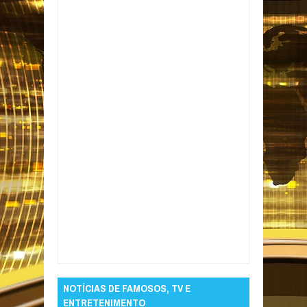
Item Reviewed:
STF decide que prática de
revista vexatória em presídios é ilegal
Rating:
5
Reviewed By:
Informativo em Foco
NOTÍCIAS DE FAMOSOS, TV E
ENTRETENIMENTO