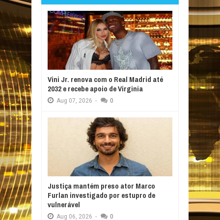
Vini Jr. renova com o Real Madrid até
2032 e recebe apoio de Virginia
Aug
07,
2026
-
0
Justiça mantém preso ator Marco
Furlan investigado por estupro de
vulnerável
Aug
06,
2026
-
0