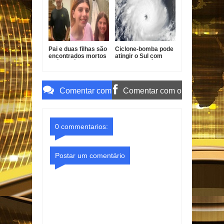
Pai e duas filhas são
Ciclone-bomba pode
encontrados mortos
atingir o Sul com
após divórcio nos
ventos de até 100
EUA
km/h
Comentar com
Comentar com o
o Gmail
Facebook
0 commentarios:
Postar um comentário