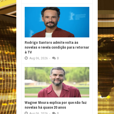
Rodrigo Santoro admite volta às
novelas e revela condição para retornar
à TV
Aug
06,
2026
-
0
Wagner Moura explica por que não faz
novelas há quase 20 anos
Aug
06,
2026
-
0