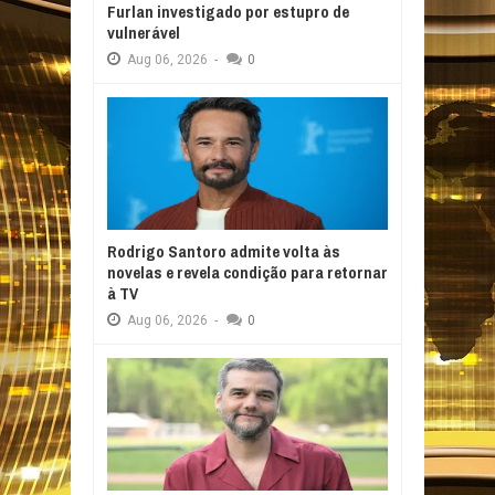
Furlan investigado por estupro de
vulnerável
Aug
06,
2026
-
0
Rodrigo Santoro admite volta às
novelas e revela condição para retornar
à TV
Aug
06,
2026
-
0