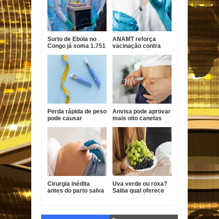
Surto de Ebola no
ANAMT reforça
Congo já soma 1.751
vacinação contra
mortes, alerta OMS
sarampo após casos
em São Paulo
Perda rápida de peso
Anvisa pode aprovar
pode causar
mais oito canetas
afundamento das
emagrecedoras até
têmporas, alertam
2026
especialistas
Cirurgia inédita
Uva verde ou roxa?
antes do parto salva
Saiba qual oferece
bebê com forma
mais benefícios à
grave de
saúde
gastrosquise