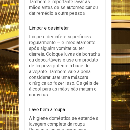
Também é importante lavar as
mãos antes de se automedicar ou
dar remédio a outra pessoa.
Limpar e desinfetar
Limpe e desinfete superfícies
regularmente — e imediatamente
após alguém vomitar ou ter
diarreia. Coloque luvas de borracha
ou descartáveis ​​e use um produto
de limpeza potente à base de
alvejante. Também vale a pena
considerar usar uma máscara
cirúrgica ao fazer isso. Os géis de
álcool para as mãos não matam o
norovírus.
Lave bem a roupa
A higiene doméstica se estende à
lavagem completa da roupa.
Roupas e lençóis sujos com