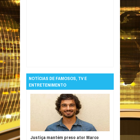
Item Reviewed:
Norovírus: O que é, como se
espalha e como se manter seguro
Rating:
5
Reviewed By:
Informativo em Foco
NOTÍCIAS DE FAMOSOS, TV E
ENTRETENIMENTO
Justiça mantém preso ator Marco