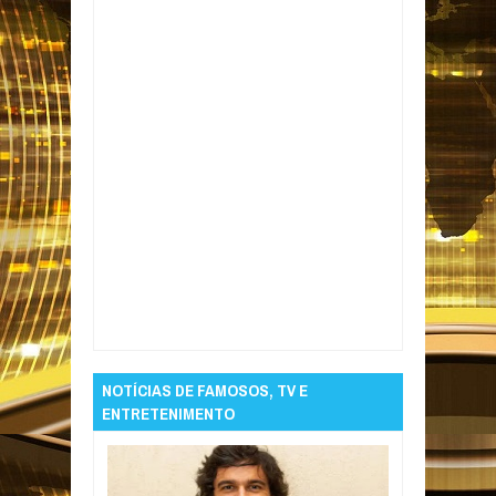
Item Reviewed:
Menino de 5 anos morre
após ingerir cocaína; namorado da mãe foi
detido
Rating:
5
Reviewed By:
Informativo em
Foco
NOTÍCIAS DE FAMOSOS, TV E
ENTRETENIMENTO