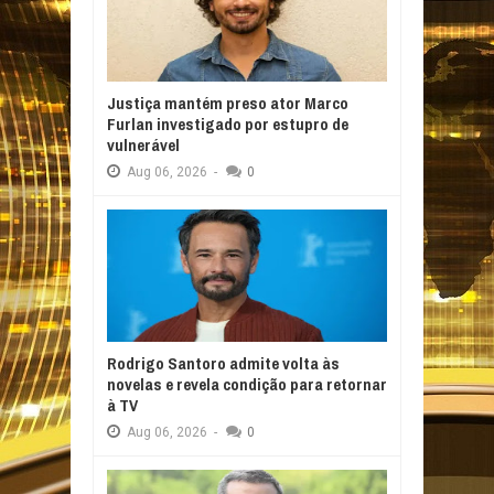
Justiça mantém preso ator Marco
Furlan investigado por estupro de
vulnerável
Aug
06,
2026
-
0
Rodrigo Santoro admite volta às
novelas e revela condição para retornar
à TV
Aug
06,
2026
-
0