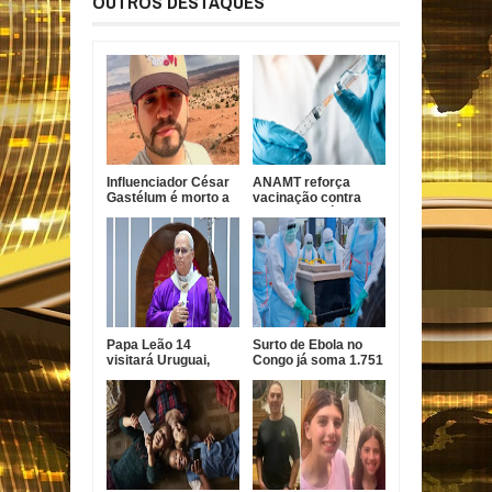
OUTROS DESTAQUES
Influenciador César
ANAMT reforça
Gastélum é morto a
vacinação contra
tiros durante live no
sarampo após casos
México
em São Paulo
Papa Leão 14
Surto de Ebola no
visitará Uruguai,
Congo já soma 1.751
Argentina e Peru em
mortes, alerta OMS
novembro