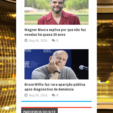
Wagner Moura explica por que não faz
novelas há quase 20 anos
Aug
06,
2026
-
0
Bruce Willis faz rara aparição pública
após diagnóstico de demência
Aug
06,
2026
-
0
PARCEIROS DO SITE