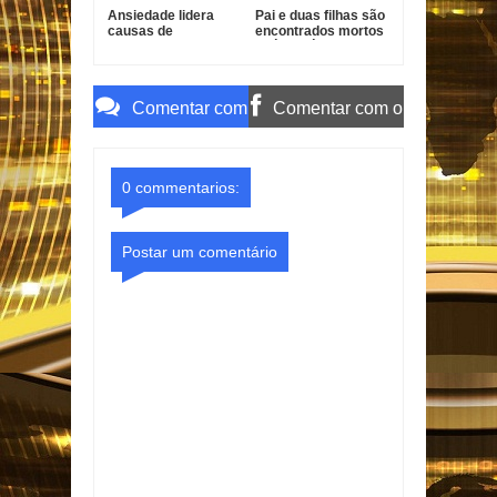
Ansiedade lidera
Pai e duas filhas são
causas de
encontrados mortos
incapacidade entre
após divórcio nos
jovens no Brasil
EUA
Comentar com
Comentar com o
o Gmail
Facebook
0 commentarios:
Postar um comentário