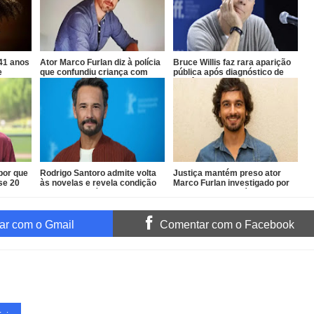
41 anos
Ator Marco Furlan diz à polícia
Bruce Willis faz rara aparição
e
que confundiu criança com
pública após diagnóstico de
pa Nova
namorada após prisão por
demência
estupro de vulnerável
por que
Rodrigo Santoro admite volta
Justiça mantém preso ator
se 20
às novelas e revela condição
Marco Furlan investigado por
para retornar à TV
estupro de vulnerável
r com o Gmail
Comentar com o Facebook