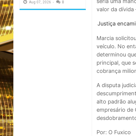
seria uma manob
Aug
07,
2026
-
0
valor da dívid
Justiça encami
Marcia solicito
veículo. No ent
determinou que
principal, que
cobrança milion
A disputa judi
descumprimento
alto padrão alu
empresário de 
desdobrament
Por: O Fuxico