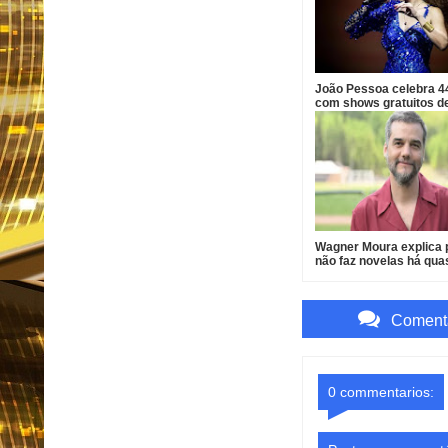
João Pessoa celebra 4
com shows gratuitos d
Vanessa da Mata, Rou
e Fábio Jr.
Wagner Moura explica 
não faz novelas há qua
anos
Comenta
0 commentarios: