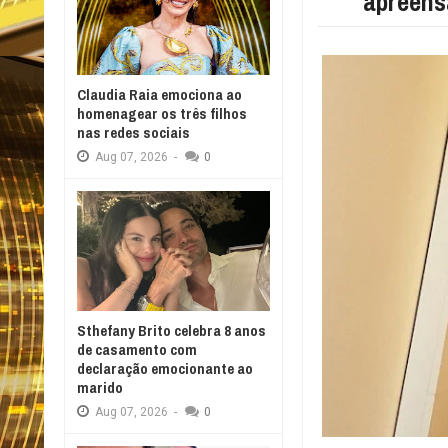
apreens
Claudia Raia emociona ao
homenagear os três filhos
nas redes sociais
Aug
07,
2026
-
0
Sthefany Brito celebra 8 anos
de casamento com
declaração emocionante ao
marido
Aug
07,
2026
-
0