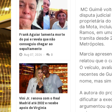
MC Guimê volto
disputa judici
proprietária do
da Mota, inclui
Ramos, em uma 
Frank Aguiar lamenta morte
tramita desde 2
do pai e revela que não
Metrópoles.
conseguiu chegar ao
sepultamento
Marcia apresen
Aug
07,
2026
-
0
relatou que o 
O veículo, ava
recentes de Gu
nome, mas sim 
A autora do pr
Vini Jr. renova com o Real
dificultar a ex
Madrid até 2032 e recebe
argumentou que
apoio de Virginia