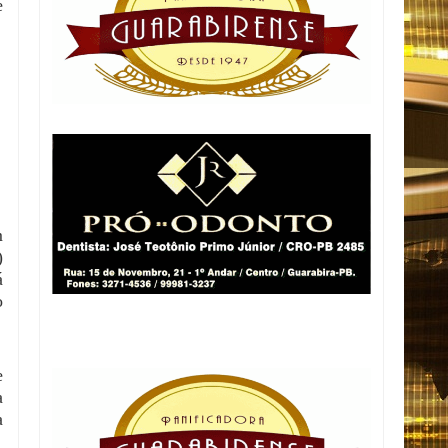
e
m
)
á
o
e
a
a