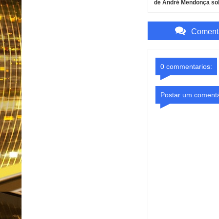
de André Mendonça so
investigação do INSS
Comenta
0 commentarios:
Postar um comentá