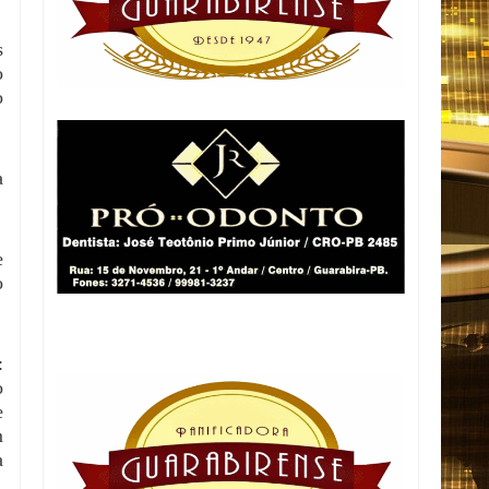
s
o
o
a
e
o
:
o
e
m
a