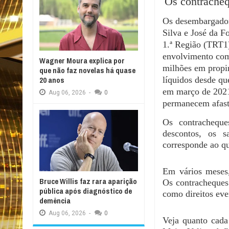
Os contracheq
Os desembargador
Silva e José da F
1.ª Região (TRT1)
envolvimento co
Wagner Moura explica por
milhões em propi
que não faz novelas há quase
líquidos desde qu
20 anos
em março de 2021
Aug
06,
2026
-
0
permanecem afast
Os contrachequ
descontos, os 
corresponde ao q
Em vários meses,
Bruce Willis faz rara aparição
Os contracheques
pública após diagnóstico de
como direitos eve
demência
Aug
06,
2026
-
0
Veja quanto cada