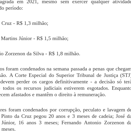
lagrada em 2021, mesmo sem exercer qualquer atividad
do período:
 Cruz - R$ 1,3 milhão;
 Martins Júnior - R$ 1,5 milhão;
io Zorzenon da Silva - R$ 1,8 milhão.
dos foram condenados na semana passada a penas que chega
são. A Corte Especial do Superior Tribunal de Justiça (STJ
 devem perder os cargos definitivamente - a decisão só ter
e todos os recursos judiciais estiverem esgotados. Enquant
ecem afastados e mantêm o direito à remuneração.
es foram condenados por corrupção, peculato e lavagem d
 Pinto da Cruz pegou 20 anos e 3 meses de cadeia; José d
 Júnior, 16 anos 3 meses; Fernando Antonio Zorzenon d
5 meses.