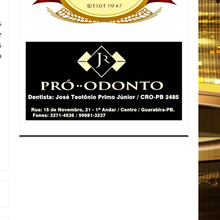
s
e
s
o