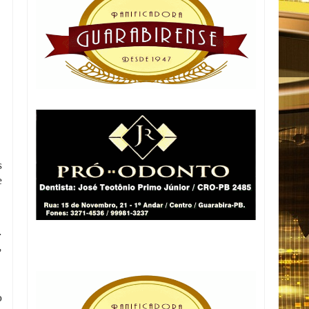
s
e
.
,
o