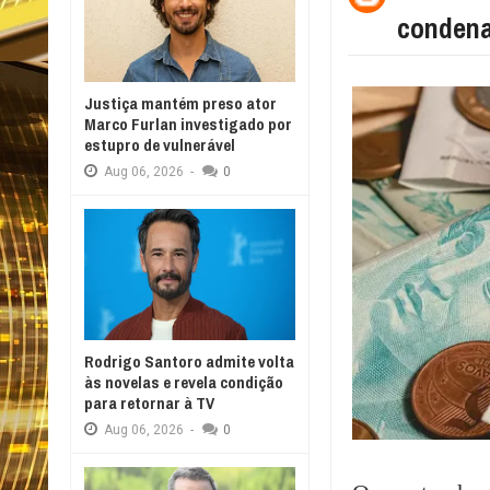
condena
Justiça mantém preso ator
Marco Furlan investigado por
estupro de vulnerável
Aug
06,
2026
-
0
Rodrigo Santoro admite volta
às novelas e revela condição
para retornar à TV
Aug
06,
2026
-
0