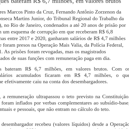
ues bateram R$ 6,7 milhões, em valores brutos
es Marcos Pinto da Cruz, Fernando Antônio Zorzenon da
onseca Martins Junior, do Tribunal Regional do Trabalho da
, no Rio de Janeiro, condenados a até 20 anos de prisão por
m um esquema de corrupção em que receberam R$ 6,8
nas entre 2017 e 2020, ganharam salários de R$ 4,7 milhões
e foram presos na Operação Mais Valia, da Polícia Federal,
. As prisões foram revogadas, mas os magistrados
ados de suas funções com remuneração paga em dia.
es bateram R$ 6,7 milhões, em valores brutos. Com o
salários acumulados ficaram em R$ 4,7 milhões, o qu
ue efetivamente caiu na conta dos desembargadores.
 a remuneração ultrapassou o teto previsto na Constituição
 foram inflados por verbas complementares ao subsídio-base
ntuais e pessoais, que não entram no cálculo do teto.
 desembargador recebeu (valores líquidos) desde a Operaçã