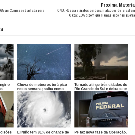
Proxima Materia
2025 em Comissão é adiada para
ONU, Rússia e árabes condenam ataques de Israel em
Gaza; EUA dizem que Hamas escolheu guerra
ES
ngir o
Chuva de meteoros terá pico
Tornado atinge três cidades do
os
nesta semana; saiba como
Rio Grande do Sul e deixa sete
observar o fenômeno no Brasil
feridos
ecisões
El Niño tem 81% de chance de
PF faz nova fase da Operação,