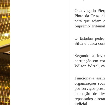
O advogado Pierp
Pinto da Cruz, di
para que sejam e
Supremo Tribunal
O Estadão pediu
Silva e busca con
Segundo a inve
corrupção em con
Wilson Witzel, c
Funcionava assim
organizações soci
por serviços pre
execução de dív
repassados diret
judicial.