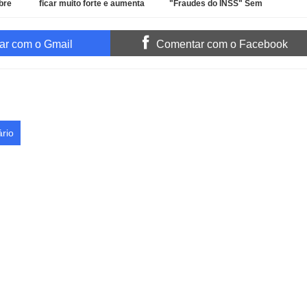
bre
ficar muito forte e aumenta
"Fraudes do INSS" Sem
risco de eventos extremos no
Desconto e mira senador
Brasil
Weverton Rocha e advogado
r com o Gmail
Comentar com o Facebook
rio