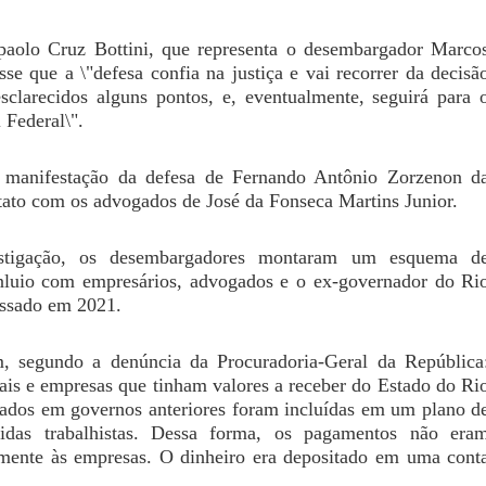
aolo Cruz Bottini, que representa o desembargador Marco
sse que a \"defesa confia na justiça e vai recorrer da decisã
sclarecidos alguns pontos, e, eventualmente, seguirá para 
 Federal\".
 manifestação da defesa de Fernando Antônio Zorzenon d
tato com os advogados de José da Fonseca Martins Junior.
stigação, os desembargadores montaram um esquema d
luio com empresários, advogados e o ex-governador do Ri
assado em 2021.
, segundo a denúncia da Procuradoria-Geral da República
ais e empresas que tinham valores a receber do Estado do Ri
stados em governos anteriores foram incluídas em um plano d
idas trabalhistas. Dessa forma, os pagamentos não era
amente às empresas. O dinheiro era depositado em uma cont