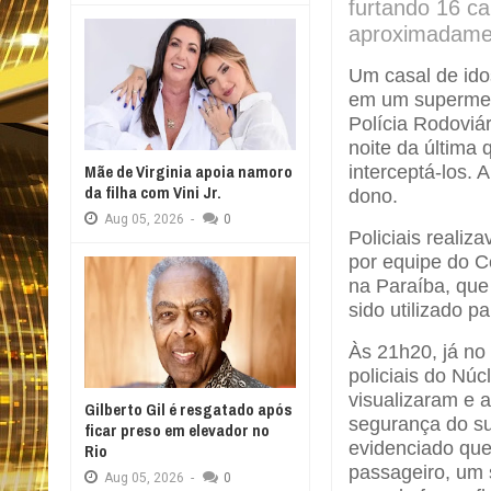
furtando 16 c
aproximadame
Um casal de ido
em um supermerc
Polícia Rodoviá
noite da última q
Mãe de Virginia apoia namoro
interceptá-los. 
da filha com Vini Jr.
dono.
Aug
05,
2026
-
0
Policiais reali
por equipe do 
na Paraíba, que
sido utilizado p
Às 21h20, já no
policiais do Nú
visualizaram e 
Gilberto Gil é resgatado após
segurança do su
ficar preso em elevador no
evidenciado que
Rio
passageiro, um
Aug
05,
2026
-
0