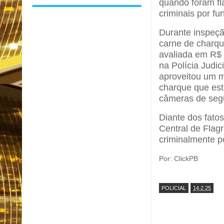
quando foram fl
criminais por fur
Durante inspeção
carne de charqu
avaliada em R$ 
na Polícia Judic
aproveitou um m
charque que est
câmeras de seg
Diante dos fato
Central de Flag
criminalmente p
Por: ClickPB
POLICIAL
14.2.25