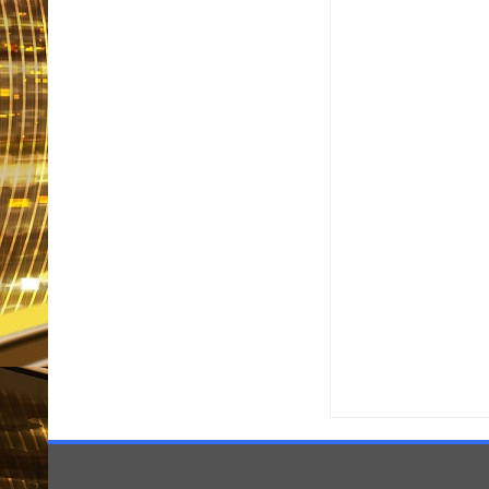
Item Reviewed:
Idosos 
em supermercado de P