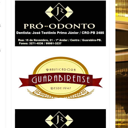
s
a
s