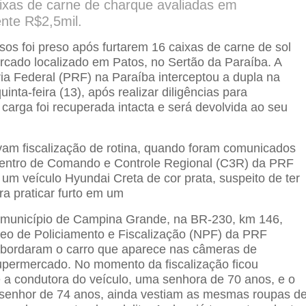
aixas de carne de charque avaliadas em
nte R$2,5mil.
sos foi preso após furtarem 16 caixas de carne de sol
ado localizado em Patos, no Sertão da Paraíba. A
ria Federal (PRF) na Paraíba interceptou a dupla na
uinta-feira (13), após realizar diligências para
A carga foi recuperada intacta e será devolvida ao seu
zavam fiscalização de rotina, quando foram comunicados
Centro de Comando e Controle Regional (C3R) da PRF
 um veículo Hyundai Creta de cor prata, suspeito de ter
ara praticar furto em um
 município de Campina Grande, na BR-230, km 146,
cleo de Policiamento e Fiscalização (NPF) da PRF
abordaram o carro que aparece nas câmeras de
permercado. No momento da fiscalização ficou
 a condutora do veículo, uma senhora de 70 anos, e o
 senhor de 74 anos, ainda vestiam as mesmas roupas d