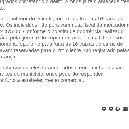
agrados cometendo o delito. Ambos já tem antecedente
to.
 no interior do veículo, foram localizadas 16 caixas de
e. Os indivíduos não portavam nota fiscal da mercadori
2.475,00. Conforme o boletim de ocorrência realizado
iária pela gerente do supermercado, o casal de idosos
omento oportuno para furta as 16 caixas de carne de
avam reservadas para outro cliente. Ato registrado pela
urança.
s observados, eles foram detidos e encaminhados para
rantes do município, onde poderão responder
or furto a estabelecimento comercial.