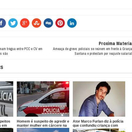
Proxima Materia
rmam trégua entre PCC e CV em
Ameaça de greve: policiais se reúnem em frente à Granja
is são
Santana e protestam por reajuste salarial
ES
speitos
Homem é suspeito de agredir e
Ator Marco Furlan diz à polícia
os em
manter mulher em cárcere na
que confundiu criança com
Paraíba
namorada após prisão por