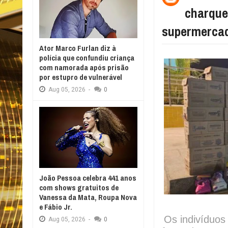
charque
supermercad
Ator Marco Furlan diz à
polícia que confundiu criança
com namorada após prisão
por estupro de vulnerável
Aug
05,
2026
-
0
João Pessoa celebra 441 anos
com shows gratuitos de
Vanessa da Mata, Roupa Nova
e Fábio Jr.
Os indivíduos
Aug
05,
2026
-
0