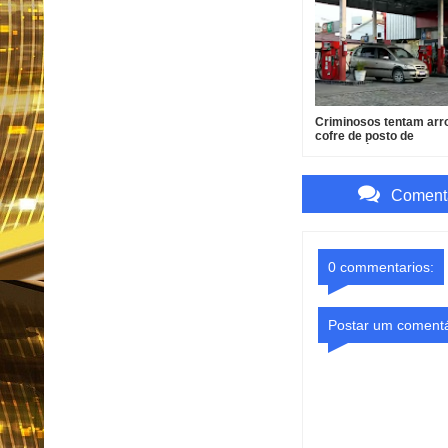
Criminosos tentam ar
cofre de posto de
combustíveis em João
Comenta
0 commentarios:
Postar um comentá