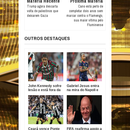
Materia Recente
Proxima Materia
Trump agora descarta
Cano está perto de
volta de palestinos que
completar dois anos sem
deixarem Gaza
marcar contra o Flamengo,
sua maior vítima pelo
Fluminense
OUTROS DESTAQUES
John Kennedy sofre
Gabriel Jesus entra
lesão e está fora da
na mira do Napoli e
temporada do
pode deixar Arsenal
Fluminense
Ceará vence Ponte
FIFA reafirma apoio a