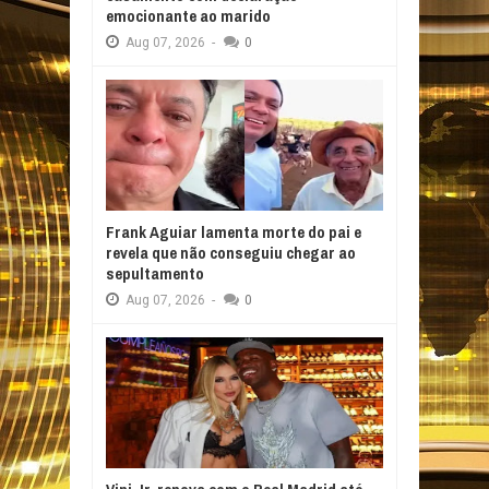
emocionante ao marido
Aug
07,
2026
-
0
Frank Aguiar lamenta morte do pai e
revela que não conseguiu chegar ao
sepultamento
Aug
07,
2026
-
0