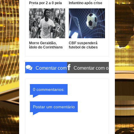
Preta por 2 a 0 pela
Infantino após crise
Série B
com projeto
comercial
Morre Geraldão,
CBF suspenderá
ídolo do Corinthians
futebol de clubes
e campeão paulista
durante a Copa do
de 1977
Mundo de 2027
Comentar com
Comentar com o
o Gmail
Facebook
0 commentarios:
Postar um comentário