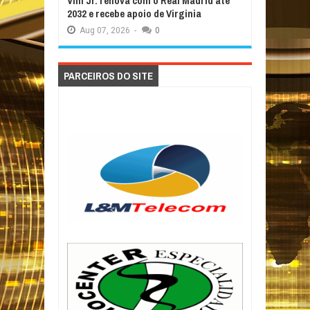
Vini Jr. renova com o Real Madrid até
2032 e recebe apoio de Virginia
Aug
07,
2026
-
0
PARCEIROS DO SITE