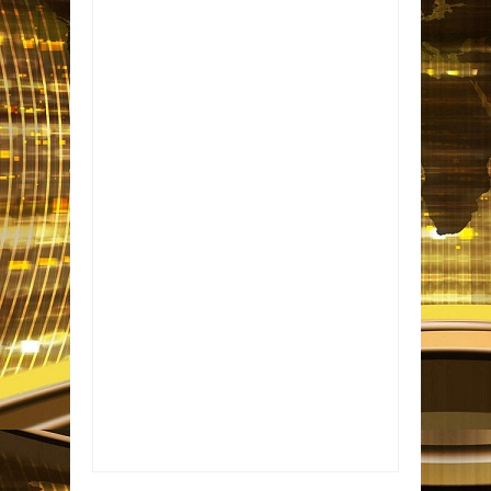
Item Reviewed:
Flamengo x Vasco: FERJ
altera horário do clássico, no Maracanã
Rating:
5
Reviewed By:
Informativo em Foco