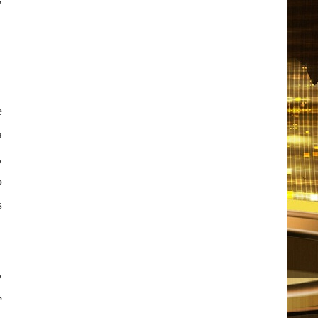
e
a
,
o
s
,
s