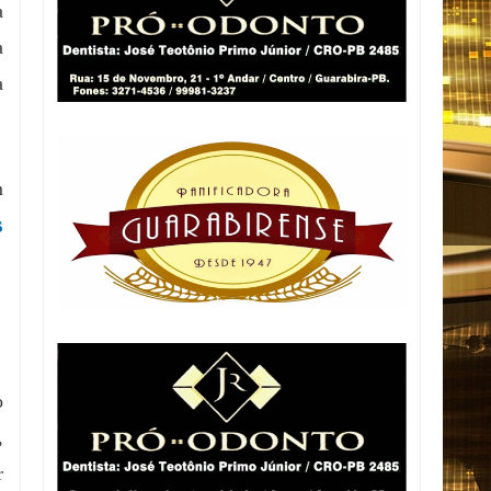
a
a
a
m
s
o
,
r