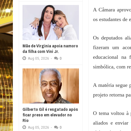
A Câmara aprovou
os estudantes de 
Os deputados ali
Mãe de Virginia apoia namoro
fizeram um acor
da filha com Vini Jr.
educacional na 
Aug
05,
2026
-
0
simbólica, com r
A matéria segue p
projeto retorna p
Gilberto Gil é resgatado após
O tema voltou à 
ficar preso em elevador no
Rio
aliados e enviar
Aug
05,
2026
-
0