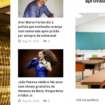
aprova
Ator Marco Furlan diz à
polícia que confundiu criança
com namorada após prisão
por estupro de vulnerável
Aug
05,
2026
-
0
João Pessoa celebra 441 anos
com shows gratuitos de
Vanessa da Mata, Roupa Nova
e Fábio Jr.
POR FOLHAPRESS
Aug
05,
2026
-
0