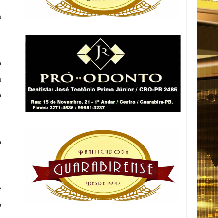
a
o
a
o
o
e
o