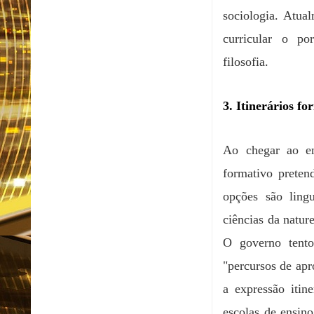
sociologia. Atua
curricular o por
filosofia.
3. Itinerários fo
Ao chegar ao en
formativo preten
opções são lingu
ciências da natur
O governo tento
"percursos de ap
a expressão itin
escolas de ensin