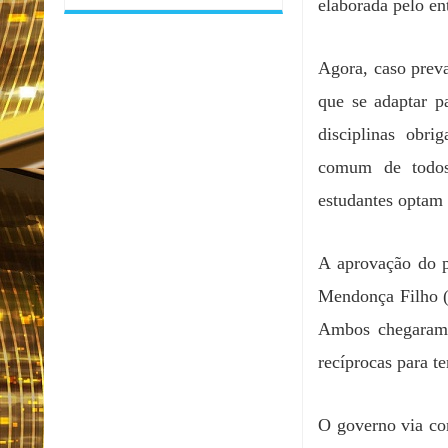
elaborada pelo e
Agora, caso prev
que se adaptar p
disciplinas obri
comum de todos 
estudantes optam 
A aprovação do p
Mendonça Filho (
Ambos chegaram 
recíprocas para t
O governo via co