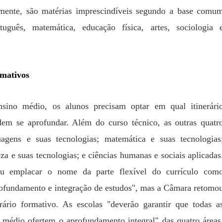
lmente, são matérias imprescindíveis segundo a base comu
tuguês, matemática, educação física, artes, sociologia 
rmativos
sino médio, os alunos precisam optar em qual itinerári
dem se aprofundar. Além do curso técnico, as outras quatr
agens e suas tecnologias; matemática e suas tecnologias
eza e suas tecnologias; e ciências humanas e sociais aplicadas
u emplacar o nome da parte flexível do currículo com
rofundamento e integração de estudos", mas a Câmara retomo
erário formativo. As escolas "deverão garantir que todas a
o médio ofertem o aprofundamento integral" das quatro áreas