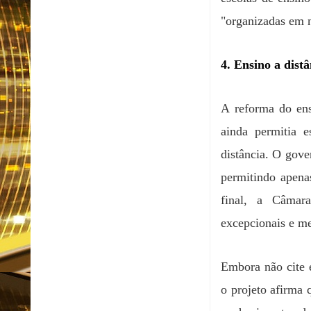
"organizadas em n
4. Ensino a distâ
A reforma do ens
ainda permitia e
distância. O gove
permitindo apenas
final, a Câmar
excepcionais e m
Embora não cite 
o projeto afirma 