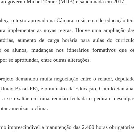
ntão governo Michel Temer (MDB) e sancionada em 2017.
aleça o texto aprovado na Câmara, o sistema de educação ter
ara implementar as novas regras. Houve uma ampliação da
gatórias, aumento de carga horária para aulas do currícul
os alunos, mudanças nos itinerários formativos que o
por se aprofundar, entre outras alterações.
rojeto demandou muita negociação entre o relator, deputad
União Brasil-PE), e o ministro da Educação, Camilo Santana
a se exaltar em uma reunião fechada e pediram desculpa
entar amenizar o clima.
mo imprescindível a manutenção das 2.400 horas obrigatória