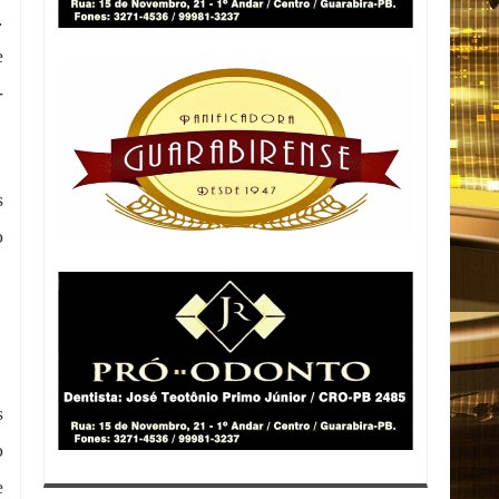
.
e
-
s
o
s
o
e