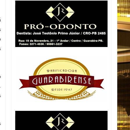
á
s
o
s
o
.
s
s