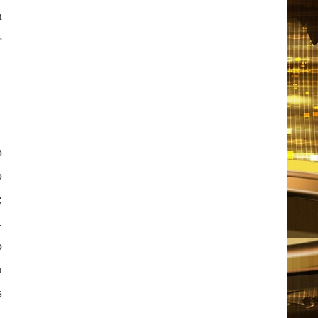
m
e
o
o
;
.
o
u
s
,