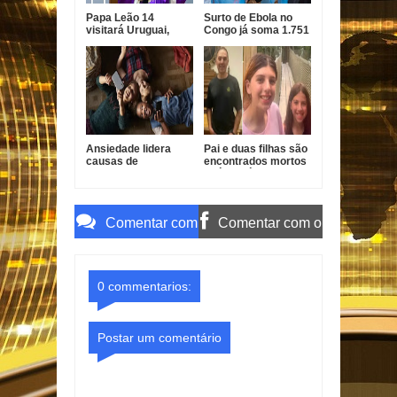
Papa Leão 14
Surto de Ebola no
visitará Uruguai,
Congo já soma 1.751
Argentina e Peru em
mortes, alerta OMS
novembro
Ansiedade lidera
Pai e duas filhas são
causas de
encontrados mortos
incapacidade entre
após divórcio nos
jovens no Brasil
EUA
Comentar com
Comentar com o
o Gmail
Facebook
0 commentarios:
Postar um comentário