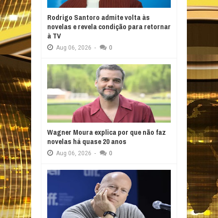
Rodrigo Santoro admite volta às
novelas e revela condição para retornar
à TV
Aug
06,
2026
-
0
Wagner Moura explica por que não faz
novelas há quase 20 anos
Aug
06,
2026
-
0