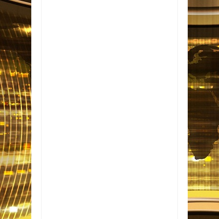
Item Reviewed:
Três irmãos são
assassinados após serem vítimas de golpe
amoroso
Rating:
5
Reviewed By:
Informativo
em Foco