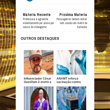
Materia Recente
Proxima Materia
Professora é agredida
Passageiros tentam entrar
violentamente por aluno por
com caixão em metrô de
causa de videogame
Salvador
OUTROS DESTAQUES
Influenciador César
ANAMT reforça
Gastélum é morto a
vacinação contra
tiros durante live no
sarampo após casos
México
em São Paulo