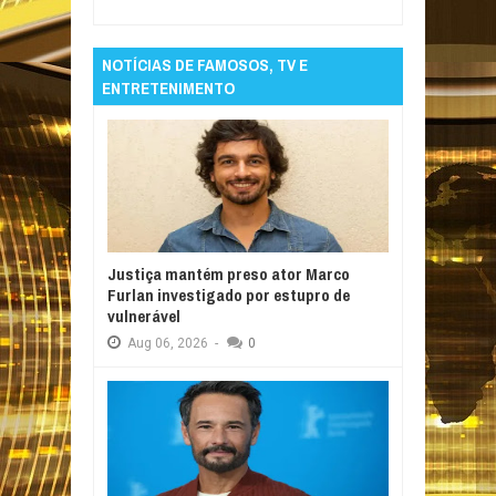
NOTÍCIAS DE FAMOSOS, TV E
ENTRETENIMENTO
Justiça mantém preso ator Marco
Furlan investigado por estupro de
vulnerável
Aug
06,
2026
-
0