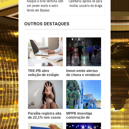
Ataque a tiros termina com
Camboriú aprova lei para
um jovem morto e outro
multar usuário de droga
ferido em Bayeux
OUTROS DESTAQUES
TRE-PB abre
Inmet emite alertas
seleção de estágio
de chuva e vendaval
de pós-graduação
para 173 cidades da
com bolsa de R$ 1,8
Paraíba
mil
Paraíba registra alta
MPPB investiga
de 22,1% nos casos
construção de
de estupro de
barragem em
vulnerável
Gurinhém por