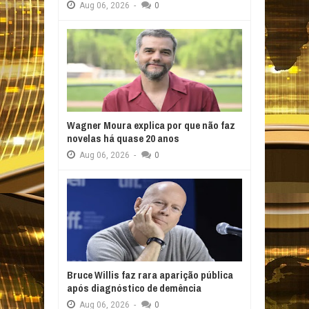
Aug
06,
2026
-
0
Wagner Moura explica por que não faz
novelas há quase 20 anos
Aug
06,
2026
-
0
Bruce Willis faz rara aparição pública
após diagnóstico de demência
Aug
06,
2026
-
0