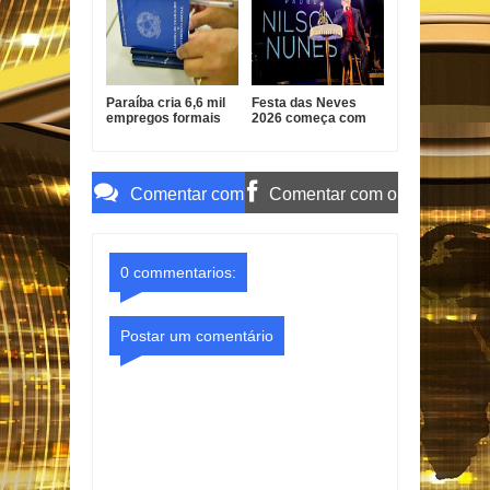
suspeita de
irregularidades
Paraíba cria 6,6 mil
Festa das Neves
empregos formais
2026 começa com
no primeiro
show do Padre
semestre de 2026
Nilson Nunes
Comentar com
Comentar com o
o Gmail
Facebook
0 commentarios:
Postar um comentário