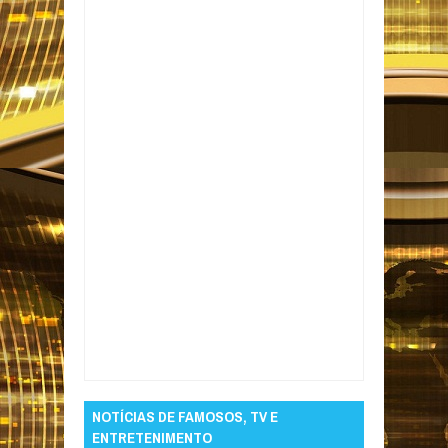
Item Reviewed:
Sine-PB oferece vagas de
emprego em 12 municípios da Paraíba
Rating:
5
Reviewed By:
Informativo em Foco
NOTÍCIAS DE FAMOSOS, TV E
ENTRETENIMENTO