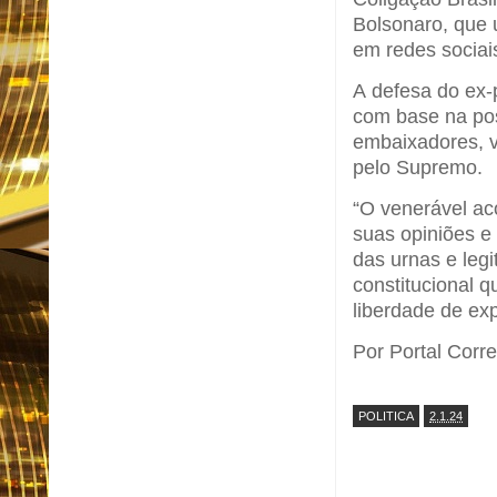
Bolsonaro, que u
em redes sociai
A defesa do ex-p
com base na pos
embaixadores, v
pelo Supremo.
“O venerável ac
suas opiniões e
das urnas e legi
constitucional 
liberdade de ex
Por Portal Corre
POLITICA
2.1.24