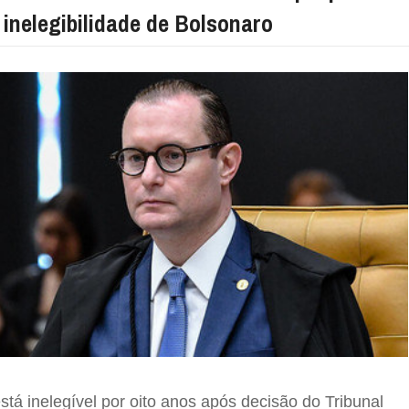
 inelegibilidade de Bolsonaro
tá inelegível por oito anos após decisão do Tribunal