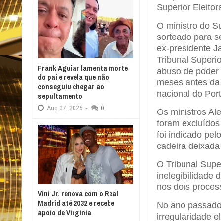
Superior Eleitor
O ministro do S
sorteado para se
ex-presidente Ja
Tribunal Superio
Frank Aguiar lamenta morte
abuso de poder 
do pai e revela que não
meses antes da 
conseguiu chegar ao
nacional do Port
sepultamento
Aug
07,
2026
-
0
Os ministros A
foram excluídos
foi indicado pel
cadeira deixad
O Tribunal Supe
inelegibilidade 
nos dois proces
Vini Jr. renova com o Real
Madrid até 2032 e recebe
No ano passado,
apoio de Virginia
irregularidade e