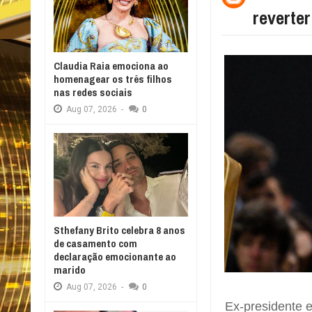
reverter
Claudia Raia emociona ao
homenagear os três filhos
nas redes sociais
Aug
07,
2026
-
0
Sthefany Brito celebra 8 anos
de casamento com
declaração emocionante ao
marido
Aug
07,
2026
-
0
Ex-presidente es