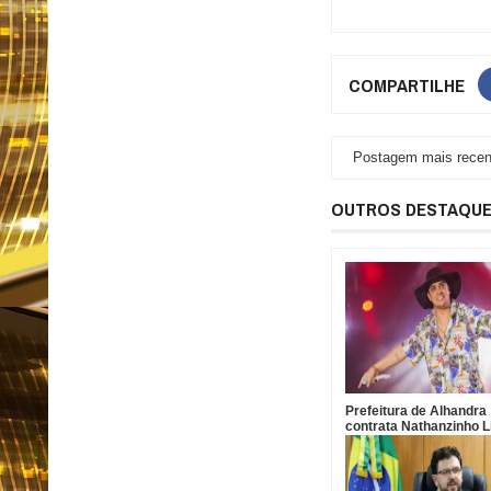
COMPARTILHE
Postagem mais recen
OUTROS DESTAQU
Prefeitura de Alhandra
contrata Nathanzinho 
R$ 750 mil para show d
da padroeira