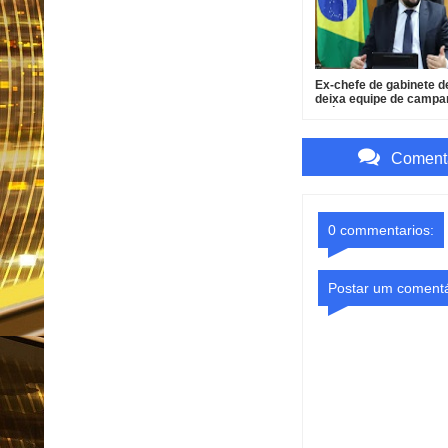
Ex-chefe de gabinete d
deixa equipe de camp
após pressão
Comenta
0 commentarios:
Postar um comentá