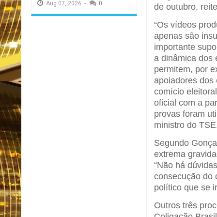
Aug
07,
2026
-
0
de outubro, reit
“Os vídeos produ
apenas são ins
importante sup
a dinâmica dos e
permitem, por e
apoiadores dos 
comício eleitor
oficial com a p
provas foram ut
ministro do TSE
Segundo Gonçalv
extrema gravida
“Não há dúvidas
consecução do ob
político que se 
Outros três pro
Coligação Brasi