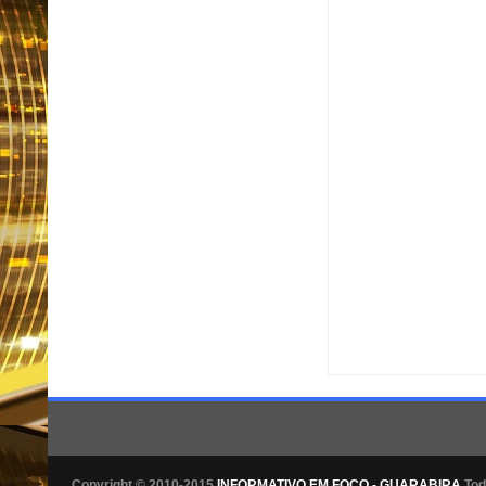
Item Reviewed:
Ministr
Rating:
5
Reviewed By
Copyright © 2010-2015
INFORMATIVO EM FOCO - GUARABIRA
Tod