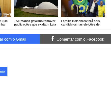
e Lula
TSE manda governo remover
Família Bolsonaro terá seis
anha
publicações que exaltam Lula
candidatos nas eleições de
das redes oficiais
outubro
r com o Gmail
Comentar com o Facebook
rio