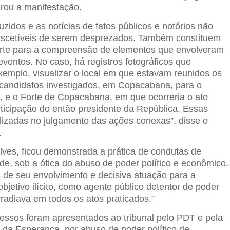
erou a manifestação.
zidos e as notícias de fatos públicos e notórios não
uscetíveis de serem desprezados. Também constituem
orte para a compreensão de elementos que envolveram
ventos. No caso, há registros fotográficos que
xemplo, visualizar o local em que estavam reunidos os
candidatos investigados, em Copacabana, para o
al, e o Forte de Copacabana, em que ocorreria o ato
articipação do então presidente da República. Essas
ilizadas no julgamento das ações conexas”, disse o
.
es, ficou demonstrada a prática de condutas de
de, sob a ótica do abuso de poder político e econômico.
 de seu envolvimento e decisiva atuação para a
jetivo ilícito, como agente público detentor de poder
irradiava em todos os atos praticados.”
cessos foram apresentados ao tribunal pelo PDT e pela
l da Esperança, por abuso de poder político de