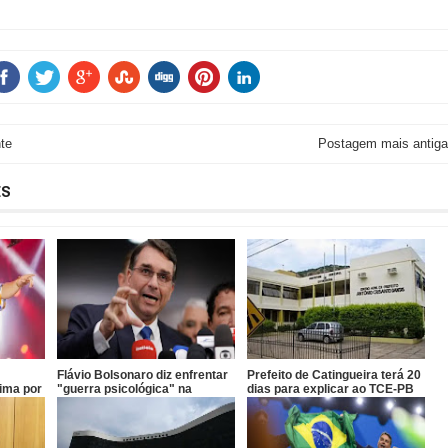
te
Postagem mais antiga
ES
Flávio Bolsonaro diz enfrentar
Prefeito de Catingueira terá 20
Lima por
"guerra psicológica" na
dias para explicar ao TCE-PB
a festa
campanha
terceirização irregular de R$
546 mil