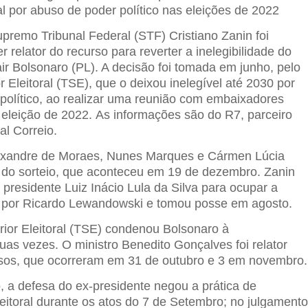
al por abuso de poder político nas eleições de 2022
upremo Tribunal Federal (STF) Cristiano Zanin foi
r relator do recurso para reverter a inelegibilidade do
ir Bolsonaro (PL). A decisão foi tomada em junho, pelo
r Eleitoral (TSE), que o deixou inelegível até 2030 por
político, ao realizar uma reunião com embaixadores
eleição de 2022. As informações são do R7, parceiro
al Correio.
lexandre de Moraes, Nunes Marques e Cármen Lúcia
 do sorteio, que aconteceu em 19 de dezembro. Zanin
o presidente Luiz Inácio Lula da Silva para ocupar a
a por Ricardo Lewandowski e tomou posse em agosto.
rior Eleitoral (TSE) condenou Bolsonaro à
duas vezes. O ministro Benedito Gonçalves foi relator
sos, que ocorreram em 31 de outubro e 3 em novembro.
 a defesa do ex-presidente negou a prática de
leitoral durante os atos do 7 de Setembro; no julgament