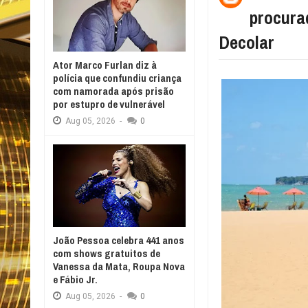
procura
Decolar
Ator Marco Furlan diz à
polícia que confundiu criança
com namorada após prisão
por estupro de vulnerável
Aug
05,
2026
-
0
João Pessoa celebra 441 anos
com shows gratuitos de
Vanessa da Mata, Roupa Nova
e Fábio Jr.
Aug
05,
2026
-
0