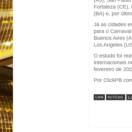
Fortaleza (CE),
(BA) e, por últi
Já as cidades e
para o Carnaval
Buenos Aires (A
Los Angeles (US
O estudo foi re
internacionais n
fevereiro de 202
Por ClickPB co
CAPA
NOTÍCIAS.
6.