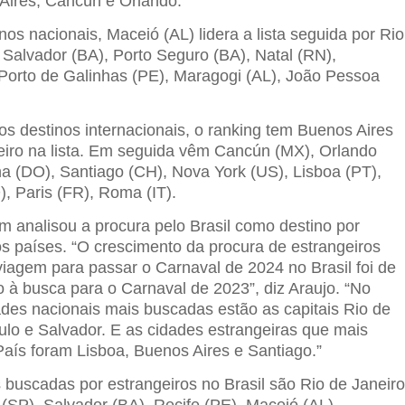
Aires, Cancún e Orlando.”
inos nacionais, Maceió (AL) lidera a lista seguida por Rio
 Salvador (BA), Porto Seguro (BA), Natal (RN),
 Porto de Galinhas (PE), Maragogi (AL), João Pessoa
os destinos internacionais, o ranking tem Buenos Aires
iro na lista. Em seguida vêm Cancún (MX), Orlando
a (DO), Santiago (CH), Nova York (US), Lisboa (PT),
, Paris (FR), Roma (IT).
 analisou a procura pelo Brasil como destino por
os países. “O crescimento da procura de estrangeiros
viagem para passar o Carnaval de 2024 no Brasil foi de
 à busca para o Carnaval de 2023”, diz Araujo. “No
ades nacionais mais buscadas estão as capitais Rio de
ulo e Salvador. E as cidades estrangeiras que mais
aís foram Lisboa, Buenos Aires e Santiago.”
 buscadas por estrangeiros no Brasil são Rio de Janeir
 (SP), Salvador (BA), Recife (PE), Maceió (AL),