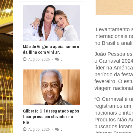
Levantamento se
internacionais n
no Brasil e anal
Mãe de Virginia apoia namoro
da filha com Vini Jr.
João Pessoa est
Aug
05,
2026
-
0
o Carnaval 2024
líder na Améric
período da fest
fevereiro. O es
viagem nacionai
“O Carnaval é u
registramos um
Gilberto Gil é resgatado após
nacionais e inte
ficar preso em elevador no
Produtos Não Aé
Rio
buscados foram 
Aug
05,
2026
-
0