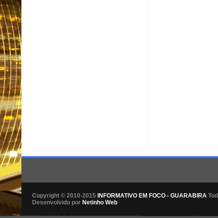
Item Reviewed:
João Pe
aponta Decolar
Rating:
Copyright © 2010-2015
INFORMATIVO EM FOCO - GUARABIRA
Tod
Desenvolvido por
Netinho Web