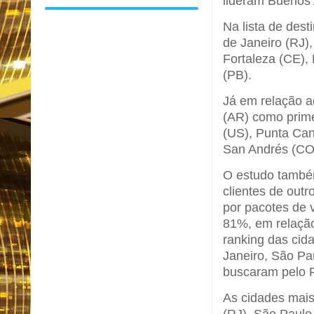
lideram Buenos 
Na lista de dest
de Janeiro (RJ),
Fortaleza (CE),
(PB).
Já em relação a
(AR) como prime
(US), Punta Can
San Andrés (CO)
O estudo também
clientes de outr
por pacotes de 
81%, em relação
ranking das cid
Janeiro, São Pa
buscaram pelo P
As cidades mais
(RJ), São Paulo