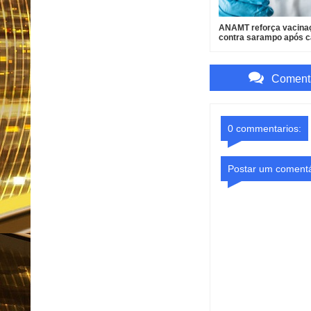
ANAMT reforça vacina
contra sarampo após 
em São Paulo
Comenta
0 commentarios:
Postar um comentá