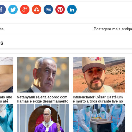
te
Postagem mais antiga
ES
is oito
Netanyahu rejeita acordo com
Influenciador César Gastélum
s até
Hamas e exige desarmamento
é morto a tiros durante live no
antes de retirada
México