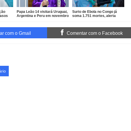
ção
Papa Leão 14 visitará Uruguai,
Surto de Ebola no Congo já
casos
Argentina e Peru em novembro
soma 1.751 mortes, alerta
OMS
r com o Gmail
Comentar com o Facebook
rio