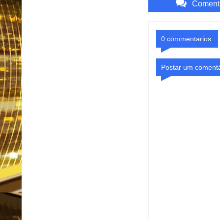
Comenta
0 commentarios:
Postar um comentá