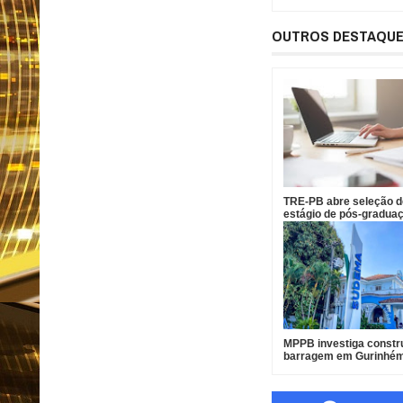
OUTROS DESTAQU
TRE-PB abre seleção 
estágio de pós-gradua
bolsa de R$ 1,8 mil
MPPB investiga constr
barragem em Gurinhém
suspeita de irregulari