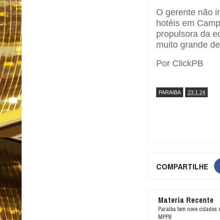
O gerente não i
hotéis em Campi
propulsora da e
muito grande de
Por ClickPB
PARAIBA
23.1.24
COMPARTILHE
Materia Recente
Paraíba tem nove cidades 
MPPB