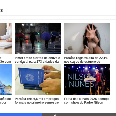
ES
de
Inmet emite alertas de chuva e
Paraíba registra alta de 22,1%
ção com
vendaval para 173 cidades da
nos casos de estupro de
Paraíba
vulnerável
ução de
Paraíba cria 6,6 mil empregos
Festa das Neves 2026 começa
 por
formais no primeiro semestre
com show do Padre Nilson
dades
de 2026
Nunes