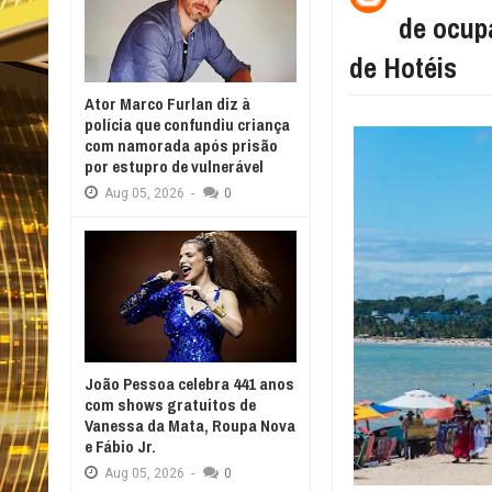
de ocup
de Hotéis
Ator Marco Furlan diz à
polícia que confundiu criança
com namorada após prisão
por estupro de vulnerável
Aug
05,
2026
-
0
João Pessoa celebra 441 anos
com shows gratuitos de
Vanessa da Mata, Roupa Nova
e Fábio Jr.
Aug
05,
2026
-
0