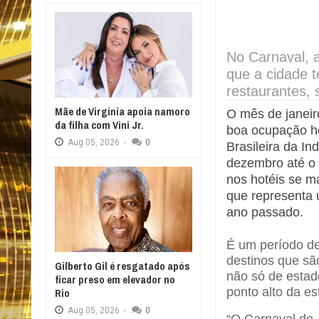
No Carnaval, 
que a cidade t
restaurantes, 
Mãe de Virginia apoia namoro
O mês de janei
da filha com Vini Jr.
boa ocupação ho
Aug
05,
2026
-
0
Brasileira da I
dezembro até o 
nos hotéis se m
que representa
ano passado.
É um período de
destinos que s
Gilberto Gil é resgatado após
não só de estad
ficar preso em elevador no
ponto alto da 
Rio
Aug
05,
2026
-
0
“O Carnaval de 