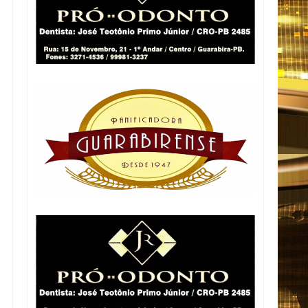
s
i
,