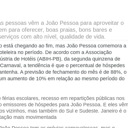
as pessoas vêm a João Pessoa para aproveitar o
em para oferecer, boas praias, bons bares e
serviços com alto nível, qualidade de vida.
ro está chegando ao fim, mas João Pessoa comemora a
teleira no período. De acordo com a Associação
ndústria de Hotéis (ABIH-PB), da segunda quinzena de
Carnaval, a tendência é que o percentual de hóspedes
antenha. A previsão de fechamento do mês é de 88%, o
 um aumento de 10% em relação ao mesmo período do
 férias escolares, recesso em repartições públicas nos
ão emissores de hóspedes para João Pessoa. E eles vê
os vizinhos, mas também do Sul e Sudeste. Janeiro é o
estação mais movimentada
João Pessoa tem as prévias carnavalescas, mas o