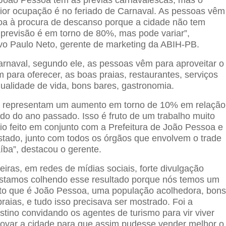
or ocupação é no feriado de Carnaval. As pessoas vêm
oa à procura de descanso porque a cidade não tem
previsão é em torno de 80%, mas pode variar”,
o Paulo Neto, gerente de marketing da ABIH-PB.
arnaval, segundo ele, as pessoas vêm para aproveitar o
 para oferecer, as boas praias, restaurantes, serviços
 qualidade de vida, bons bares, gastronomia.
 representam um aumento em torno de 10% em relação
o do ano passado. Isso é fruto de um trabalho muito
rio feito em conjunto com a Prefeitura de João Pessoa e
tado, junto com todos os órgãos que envolvem o trade
aíba”, destacou o gerente.
iras, em redes de mídias sociais, forte divulgação
Estamos colhendo esse resultado porque nós temos um
to que é João Pessoa, uma população acolhedora, bon
praias, e tudo isso precisava ser mostrado. Foi a
tino convidando os agentes de turismo para vir viver
ovar a cidade para que assim pudesse vender melhor o