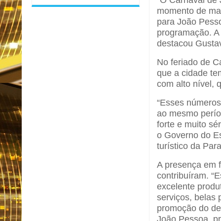
momento de mai
para João Pess
programação. A 
destacou Gustav
No feriado de C
que a cidade tem
com alto nível,
“Esses números
ao mesmo períod
forte e muito sé
o Governo do Es
turístico da Par
A presença em fe
contribuíram. “
excelente produ
serviços, belas 
promoção do des
João Pessoa, pr