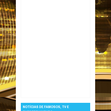
Item Reviewed:
Gangue da ‘marcha à ré’
arromba loja de roupas e leva diversos
produtos no Funcionários II, em João Pessoa
Rating:
5
Reviewed By:
Informativo em Foco
NOTÍCIAS DE FAMOSOS, TV E