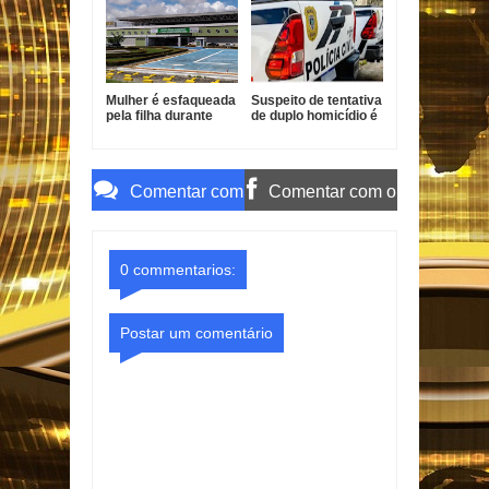
de vulnerável
Mulher é esfaqueada
Suspeito de tentativa
pela filha durante
de duplo homicídio é
surto em João
preso em João
Pessoa
Pessoa
Comentar com
Comentar com o
o Gmail
Facebook
0 commentarios:
Postar um comentário