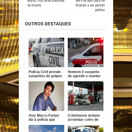
Marta, Fifa coroa melhores
até 6 de abril para se
do mundo
filiarem a um partido
político
OUTROS DESTAQUES
Polícia Civil prende
Homem é suspeito
suspeitos de golpes
de agredir e manter
contra idosos em
mulher em cárcere
Sapé
na Paraíba
Ator Marco Furlan
Criminosos tentam
diz à polícia que
arrombar cofre de
confundiu criança
posto de
com namorada após
combustíveis em
prisão por estupro
João Pessoa