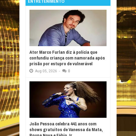
ENTRETENIMENTO
Ator Marco Furlan diz à polícia que
confundiu criança com namorada após
prisão por estupro de vulnerável
Aug
05,
2026
-
0
João Pessoa celebra 441 anos com
shows gratuitos de Vanessa da Mata,
Roupa Nova e Fábio Jr.