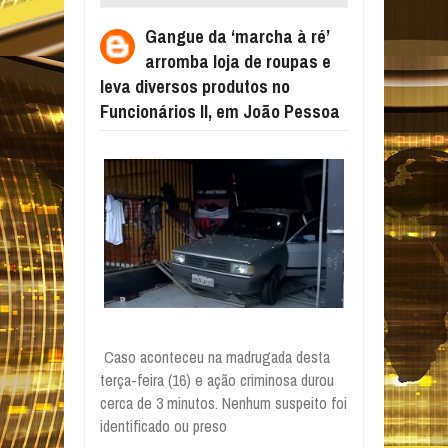
LOJA DE ROUPAS E LEVA DIVERSOS
Gangue da ‘marcha à ré’
PRODUTOS NO FUNCIONÁRIOS II, EM JOÃO
arromba loja de roupas e
PESSOA
leva diversos produtos no
Funcionários II, em João Pessoa
Caso aconteceu na madrugada desta
terça-feira (16) e ação criminosa durou
cerca de 3 minutos. Nenhum suspeito foi
identificado ou preso