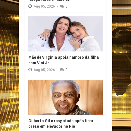
Aug
05,
2026
-
0
Mãe de Virginia apoia namoro da filha
com Vini Jr.
Aug
05,
2026
-
0
Gilberto Gil é resgatado após ficar
preso em elevador no Rio