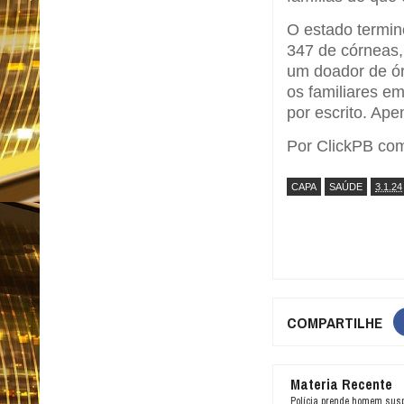
O estado termin
347 de córneas,
um doador de ór
os familiares e
por escrito. Ape
Por ClickPB co
CAPA
SAÚDE
3.1.24
COMPARTILHE
Materia Recente
Polícia prende homem susp