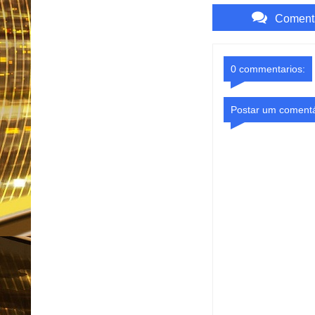
Comenta
0 commentarios:
Postar um comentá