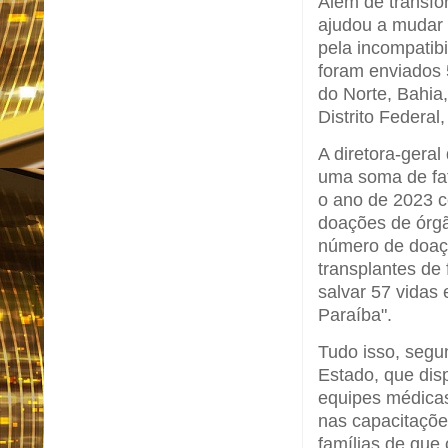
Além de transfo
ajudou a mudar 
pela incompatib
foram enviados
do Norte, Bahia
Distrito Federal
A diretora-geral
uma soma de fat
o ano de 2023 
doações de órgã
número de doaç
transplantes de
salvar 57 vidas
Paraíba".
Tudo isso, segu
Estado, que dis
equipes médicas
nas capacitaçõe
famílias de que 