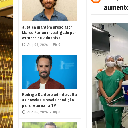
aumento
Justiça mantém preso ator
Marco Furlan investigado por
estupro de vulnerável
Aug
06,
2026
-
0
Rodrigo Santoro admite volta
às novelas e revela condição
para retornar à TV
Aug
06,
2026
-
0