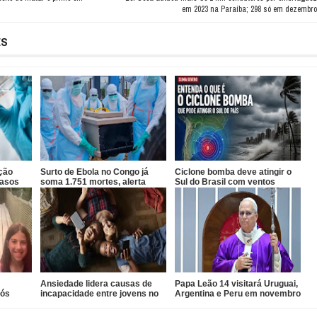
em 2023 na Paraíba; 298 só em dezembro
ES
ção
Surto de Ebola no Congo já
Ciclone bomba deve atingir o
casos
soma 1.751 mortes, alerta
Sul do Brasil com ventos
OMS
acima de 100 km/h
Ansiedade lidera causas de
Papa Leão 14 visitará Uruguai,
pós
incapacidade entre jovens no
Argentina e Peru em novembro
Brasil