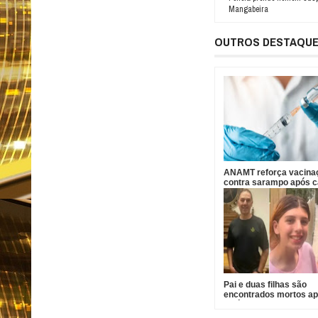
Mangabeira
OUTROS DESTAQU
ANAMT reforça vacina
contra sarampo após 
em São Paulo
Pai e duas filhas são
encontrados mortos a
divórcio nos EUA