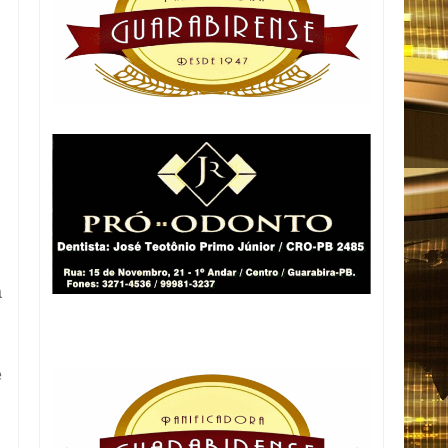
s
a
e