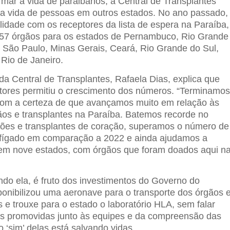
rmar a vida de paraibanos, a Central de Transplantes
a vida de pessoas em outros estados. No ano passado,
ilidade com os receptores da lista de espera na Paraíba,
 57 órgãos para os estados de Pernambuco, Rio Grande
, São Paulo, Minas Gerais, Ceará, Rio Grande do Sul,
, Rio de Janeiro.
 da Central de Transplantes, Rafaela Dias, explica que
ores permitiu o crescimento dos números. “Terminamo
com a certeza de que avançamos muito em relação às
os e transplantes na Paraíba. Batemos recorde no
ões e transplantes de coração, superamos o número de
 fígado em comparação a 2022 e ainda ajudamos a
 em nove estados, com órgãos que foram doados aqui n
ndo ela, é fruto dos investimentos do Governo do
ponibilizou uma aeronave para o transporte dos órgãos 
 e trouxe para o estado o laboratório HLA, sem falar
s promovidas junto às equipes e da compreensão das
o ‘sim’ delas está salvando vidas.