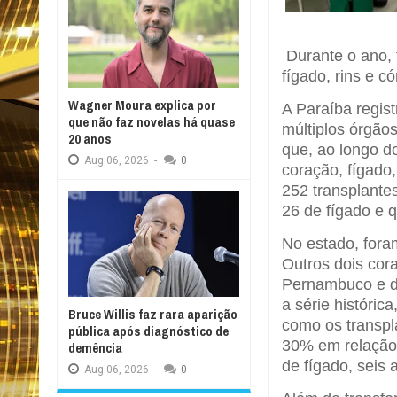
Durante o ano, 
fígado, rins e c
Wagner Moura explica por
A Paraíba regi
que não faz novelas há quase
múltiplos órgão
20 anos
que, ao longo do
Aug
06,
2026
-
0
coração, fígado
252 transplante
26 de fígado e 
No estado, fora
Outros dois cor
Pernambuco e do
a série históri
Bruce Willis faz rara aparição
como os transpl
pública após diagnóstico de
30% em relação 
demência
de fígado, seis
Aug
06,
2026
-
0