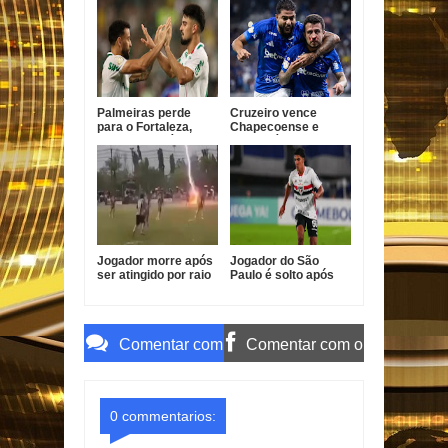
do Brasil
Brasil
Palmeiras perde
Cruzeiro vence
para o Fortaleza,
Chapecoense e
mas avança às
avança às quartas
quartas da Copa do
da Copa do Brasil
Brasil
Jogador morre após
Jogador do São
ser atingido por raio
Paulo é solto após
durante partida de
atropelamento fatal
futebol na Tailândia
em Barueri
Comentar com
Comentar com o
o Gmail
Facebook
0 commentarios: