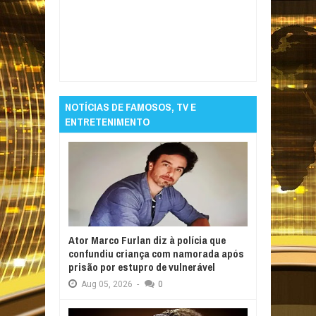
Item Reviewed:
Cruzeiro mostra maturidade,
bate Flamengo em jogo duro, e está na final
da Copinha
Rating:
5
Reviewed By:
Informativo em Foco
NOTÍCIAS DE FAMOSOS, TV E
ENTRETENIMENTO
Ator Marco Furlan diz à polícia que
confundiu criança com namorada após
prisão por estupro de vulnerável
Aug
05,
2026
-
0