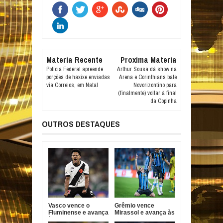
Materia Recente
Proxima Materia
Polícia Federal apreende
Arthur Sousa dá show na
porções de haxixe enviadas
Arena e Corinthians bate
via Correios, em Natal
Novorizontino para
(finalmente) voltar à final
da Copinha
OUTROS DESTAQUES
Vasco vence o
Grêmio vence
Fluminense e avança
Mirassol e avança às
às quartas da Copa
quartas da Copa do