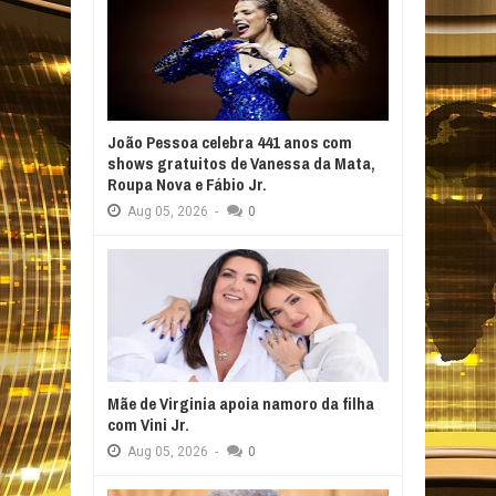
João Pessoa celebra 441 anos com
shows gratuitos de Vanessa da Mata,
Roupa Nova e Fábio Jr.
Aug
05,
2026
-
0
Mãe de Virginia apoia namoro da filha
com Vini Jr.
Aug
05,
2026
-
0