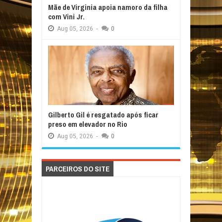
Mãe de Virginia apoia namoro da filha
com Vini Jr.
Aug
05,
2026
-
0
Gilberto Gil é resgatado após ficar
preso em elevador no Rio
Aug
05,
2026
-
0
PARCEIROS DO SITE