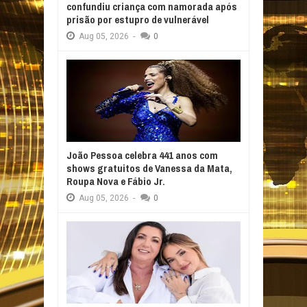
confundiu criança com namorada após
prisão por estupro de vulnerável
Aug
05,
2026
-
0
João Pessoa celebra 441 anos com
shows gratuitos de Vanessa da Mata,
Roupa Nova e Fábio Jr.
Aug
05,
2026
-
0