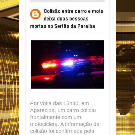
DUAS PESSOAS MORTAS NO SERTÃO DA
Colisão entre carro e moto
PARAÍBA
deixa duas pessoas
mortas no Sertão da Paraíba
Por votla das 15h40, em
Aparecida, um carro colidiu
frontalmente com um
motocicleta. A informação da
colisão foi confirmada pela