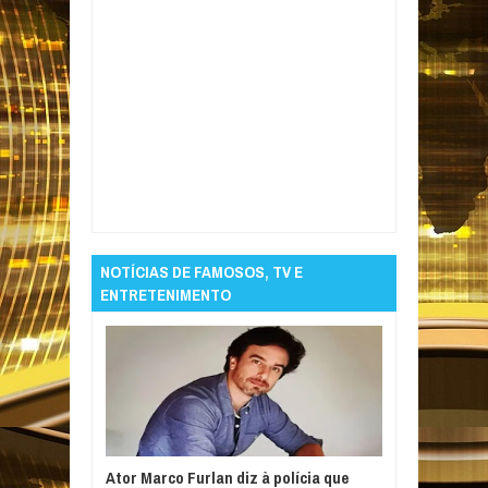
Item Reviewed:
Colisão entre carro e moto
deixa duas pessoas mortas no Sertão da
Paraíba
Rating:
5
Reviewed By:
Informativo
em Foco
NOTÍCIAS DE FAMOSOS, TV E
ENTRETENIMENTO
Ator Marco Furlan diz à polícia que