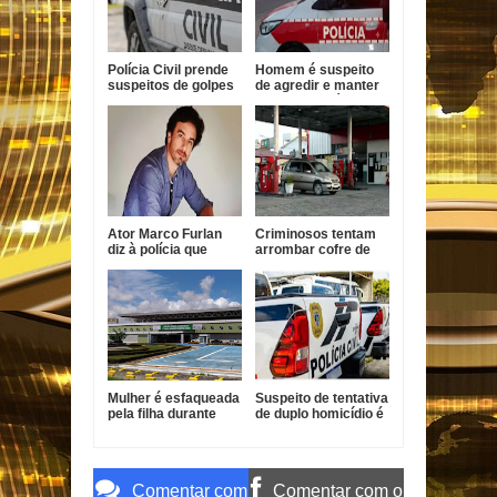
Polícia Civil prende
Homem é suspeito
suspeitos de golpes
de agredir e manter
contra idosos em
mulher em cárcere
Sapé
na Paraíba
Ator Marco Furlan
Criminosos tentam
diz à polícia que
arrombar cofre de
confundiu criança
posto de
com namorada após
combustíveis em
prisão por estupro
João Pessoa
de vulnerável
Mulher é esfaqueada
Suspeito de tentativa
pela filha durante
de duplo homicídio é
surto em João
preso em João
Pessoa
Pessoa
Comentar com
Comentar com o