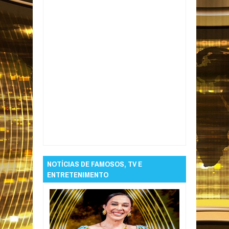
Item Reviewed:
VÍDEO: deputado dá tapa no
rosto de colega durante sessão de
promulgação da reforma tributária no
Congresso
Rating:
5
Reviewed By:
Informativo em Foco
NOTÍCIAS DE FAMOSOS, TV E
ENTRETENIMENTO