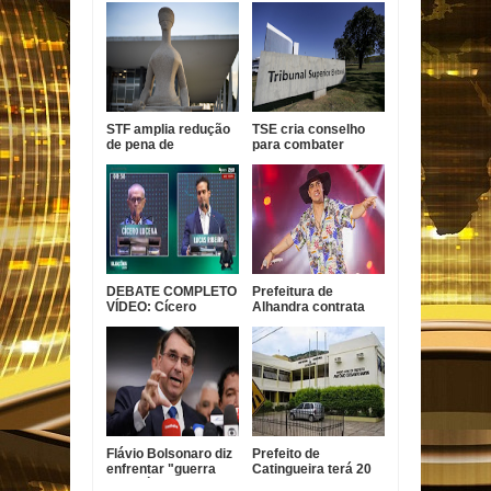
STF amplia redução
TSE cria conselho
de pena de
para combater
condenada pelo 8 de
desinformação e uso
janeiro
indevido de IA
DEBATE COMPLETO
Prefeitura de
VÍDEO: Cícero
Alhandra contrata
garante conclusão
Nathanzinho Lima
da Ponte do Futuro e
por R$ 750 mil para
Lucas diz que ex-
show da festa da
prefeito tem
padroeira
experiência com
obra parada
Flávio Bolsonaro diz
Prefeito de
enfrentar "guerra
Catingueira terá 20
psicológica" na
dias para explicar ao