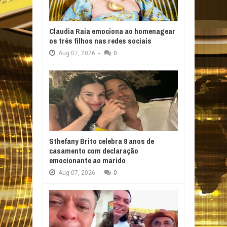
Claudia Raia emociona ao homenagear
os três filhos nas redes sociais
Aug
07,
2026
-
0
Sthefany Brito celebra 8 anos de
casamento com declaração
emocionante ao marido
Aug
07,
2026
-
0