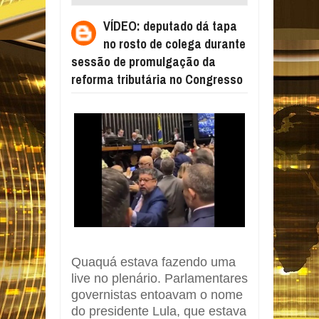
COLEGA DURANTE SESSÃO DE
VÍDEO: deputado dá tapa
PROMULGAÇÃO DA REFORMA TRIBUTÁRIA
no rosto de colega durante
NO CONGRESSO
sessão de promulgação da
reforma tributária no Congresso
Quaquá estava fazendo uma
live no plenário. Parlamentares
governistas entoavam o nome
do presidente Lula, que estava