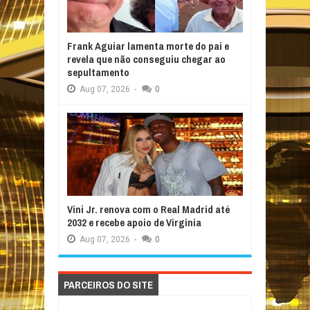
Frank Aguiar lamenta morte do pai e
revela que não conseguiu chegar ao
sepultamento
Aug
07,
2026
-
0
Vini Jr. renova com o Real Madrid até
2032 e recebe apoio de Virginia
Aug
07,
2026
-
0
PARCEIROS DO SITE