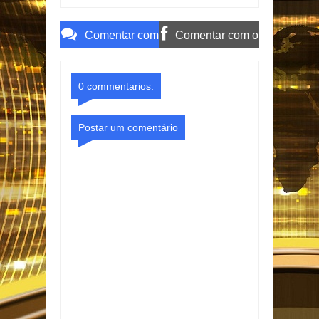
campanha
TCE-PB
terceirização
irregular de R$ 546
Comentar com
Comentar com o
mil
o Gmail
Facebook
0 commentarios:
Postar um comentário