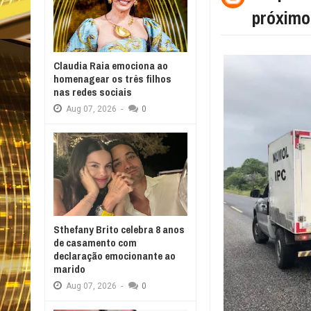
próximo
Claudia Raia emociona ao
homenagear os três filhos
nas redes sociais
Aug
07,
2026
-
0
Sthefany Brito celebra 8 anos
de casamento com
declaração emocionante ao
marido
Aug
07,
2026
-
0