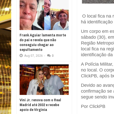
O local fica na
há identificação
Um corpo em es
Frank Aguiar lamenta morte
sábado (30), em
do pai e revela que não
Região Metropol
conseguiu chegar ao
local fica na r
sepultamento
identificação da
Aug
07,
2026
-
0
A Polícia Militar
no local. O cor
ClickPB, após 
Devido ao avan
confirmação se 
segue sendo inv
Vini Jr. renova com o Real
Madrid até 2032 e recebe
Por ClickPB
apoio de Virginia