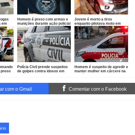
rogas
Homem é preso com armas e
Jovem é morto a tiros
a em
munições durante ação policial
enquanto pilotava moto em
no Conde
João Pessoa
 Comando
Polícia Civil prende suspeitos
Homem é suspeito de agredir e
 preso
de golpes contra idosos em
manter mulher em cárcere na
Sapé
Paraíba
r com o Gmail
Comentar com o Facebook
rio