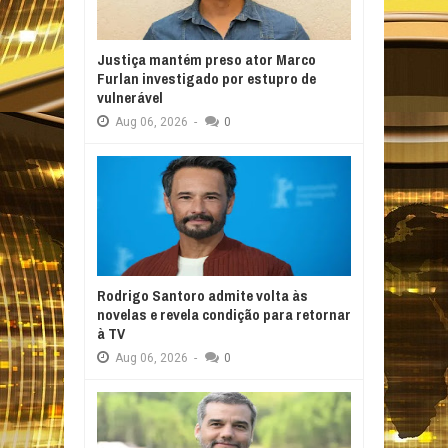
Justiça mantém preso ator Marco
Furlan investigado por estupro de
vulnerável
Aug
06,
2026
-
0
Rodrigo Santoro admite volta às
novelas e revela condição para retornar
à TV
Aug
06,
2026
-
0