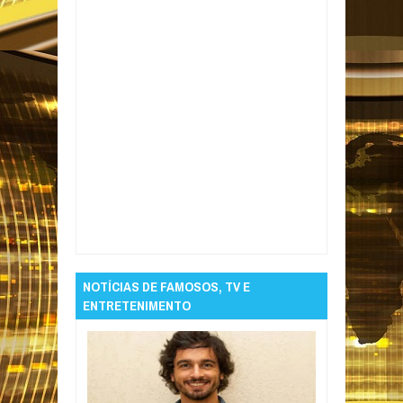
Item Reviewed:
Após ser baleada e
esfaqueada pelo ex-marido, mulher passa
por cirurgias e quadro segue estável no
Trauma em Campina Grande
Rating:
5
Reviewed By:
Informativo em Foco
NOTÍCIAS DE FAMOSOS, TV E
ENTRETENIMENTO