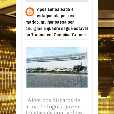
EX-MARIDO, MULHER PASSA POR
Após ser baleada e
CIRURGIAS E QUADRO SEGUE ESTÁVEL
esfaqueada pelo ex-
NO TRAUMA EM CAMPINA GRANDE
marido, mulher passa por
cirurgias e quadro segue estável
no Trauma em Campina Grande
Além dos disparos de
arma de fogo, a jovem
foi atacada com golpes