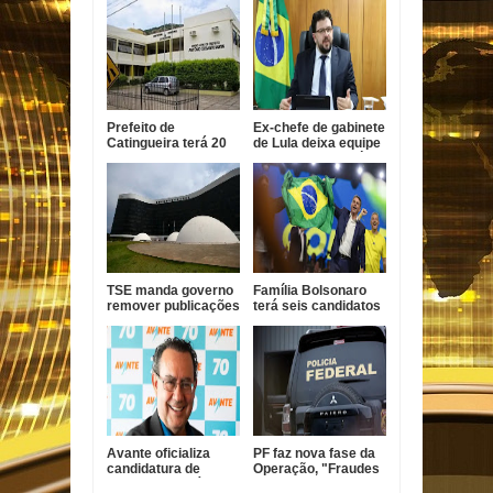
Prefeito de
Ex-chefe de gabinete
Catingueira terá 20
de Lula deixa equipe
dias para explicar ao
de campanha após
TCE-PB
pressão
terceirização
irregular de R$ 546
mil
TSE manda governo
Família Bolsonaro
remover publicações
terá seis candidatos
que exaltam Lula das
nas eleições de
redes oficiais
outubro
Avante oficializa
PF faz nova fase da
candidatura de
Operação, "Fraudes
Augusto Cury à
do INSS" Sem