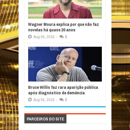
Wagner Moura explica por que não faz
novelas há quase 20 anos
Aug
06,
2026
-
0
Bruce Willis faz rara aparição pública
após diagnóstico de demência
Aug
06,
2026
-
0
PARCEIROS DO SITE