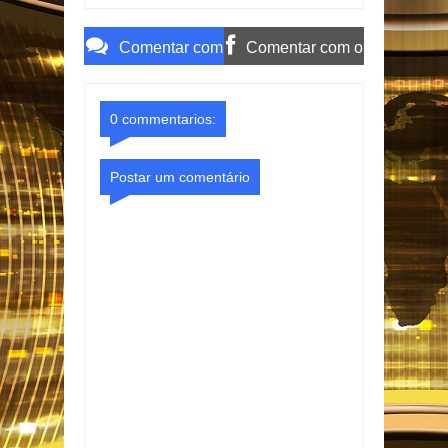
Presidência da
Desconto e mira
República
senador Weverton
Rocha e advogado
Comentar com
Comentar com o
o Gmail
Facebook
0 commentarios:
Postar um comentário