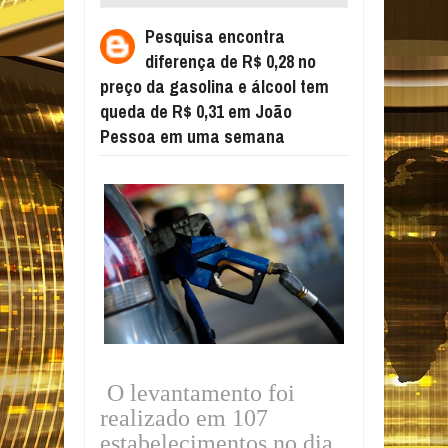
0,28 NO PREÇO DA GASOLINA E ÁLCOOL
Pesquisa encontra
TEM QUEDA DE R$ 0,31 EM JOÃO PESSOA
diferença de R$ 0,28 no
EM UMA SEMANA
preço da gasolina e álcool tem
queda de R$ 0,31 em João
Pessoa em uma semana
O levantamento foi
realizado em 107
estabelecimentos no dia