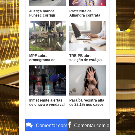
Justiça manda
Prefeitura de
Funesc corrigir
Alhandra contrata
sistema contra
Nathanzinho Lima
incêndio em João
por R$ 750 mil para
Pessoa
show da festa da
padroeira
MPF cobra
TRE-PB abre
cronograma de
seleção de estágio
obras em pontes da
de pós-graduação
BR-101 na Paraíba
com bolsa de R$ 1,8
mil
Inmet emite alertas
Paraíba registra alta
de chuva e vendaval
de 22,1% nos casos
para 173 cidades da
de estupro de
Paraíba
vulnerável
Comentar com
Comentar com o