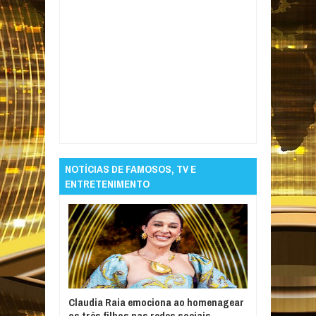
Item Reviewed:
Pesquisa encontra diferença
de R$ 0,28 no preço da gasolina e álcool tem
queda de R$ 0,31 em João Pessoa em uma
semana
Rating:
5
Reviewed By:
Informativo
em Foco
NOTÍCIAS DE FAMOSOS, TV E
ENTRETENIMENTO
Claudia Raia emociona ao homenagear
os três filhos nas redes sociais