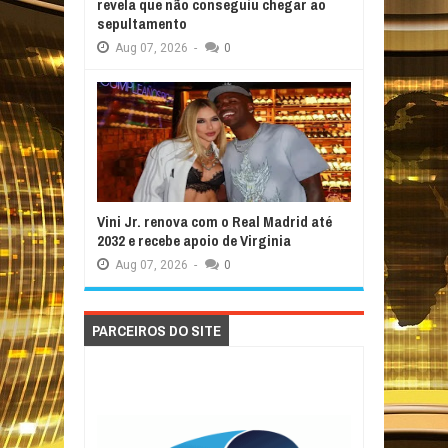
revela que não conseguiu chegar ao
sepultamento
Aug
07,
2026
-
0
Vini Jr. renova com o Real Madrid até
2032 e recebe apoio de Virginia
Aug
07,
2026
-
0
PARCEIROS DO SITE