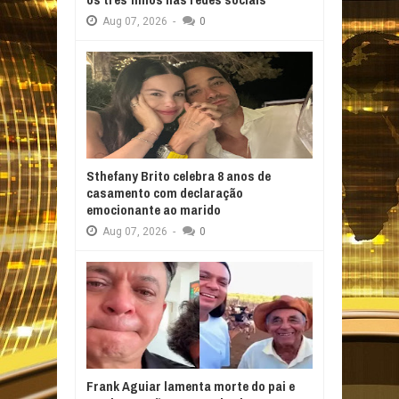
Aug
07,
2026
-
0
Sthefany Brito celebra 8 anos de
casamento com declaração
emocionante ao marido
Aug
07,
2026
-
0
Frank Aguiar lamenta morte do pai e