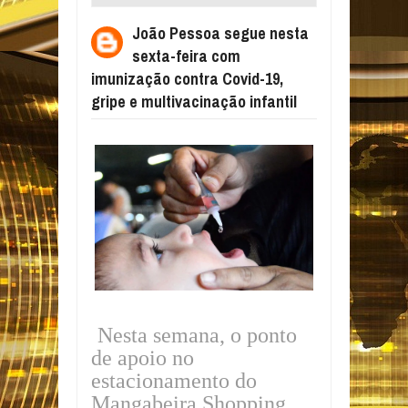
FEIRA COM IMUNIZAÇÃO CONTRA COVID-
João Pessoa segue nesta
19, GRIPE E MULTIVACINAÇÃO INFANTIL
sexta-feira com
imunização contra Covid-19,
gripe e multivacinação infantil
Nesta semana, o ponto
de apoio no
estacionamento do
Mangabeira Shopping