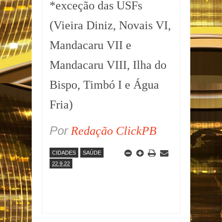
*exceção das USFs
(Vieira Diniz, Novais VI,
Mandacaru VII e
Mandacaru VIII, Ilha do
Bispo, Timbó I e Água
Fria)
Por
Redação ClickPB
CIDADES
SAÚDE
22.9.22