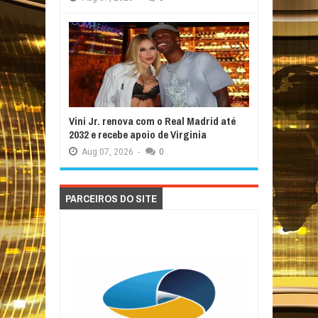
Vini Jr. renova com o Real Madrid até
2032 e recebe apoio de Virginia
Aug
07,
2026
-
0
PARCEIROS DO SITE