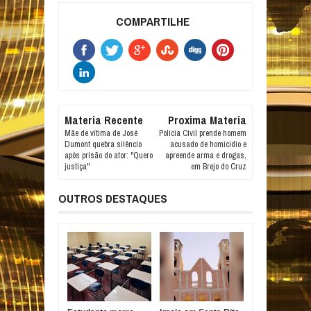
COMPARTILHE
Materia Recente
Proxima Materia
Mãe de vítima de José
Polícia Civil prende homem
Dumont quebra silêncio
acusado de homícidio e
após prisão do ator: "Quero
apreende arma e drogas,
justiça"
em Brejo do Cruz
OUTROS DESTAQUES