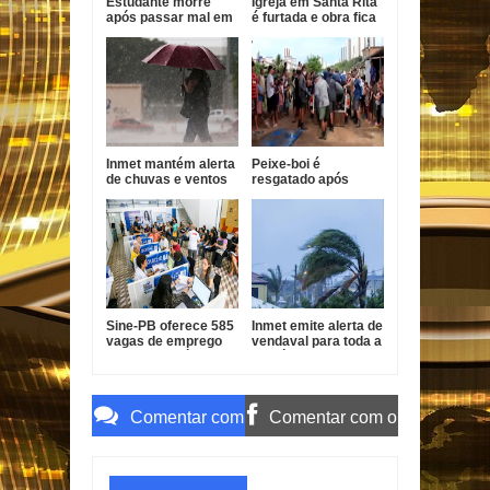
Estudante morre
Igreja em Santa Rita
após passar mal em
é furtada e obra fica
escola de Caaporã
prejudicada
Inmet mantém alerta
Peixe-boi é
de chuvas e ventos
resgatado após
fortes para 26
aparecer no rio
cidades da PB
Jaguaribe, em João
Pessoa
Sine-PB oferece 585
Inmet emite alerta de
vagas de emprego
vendaval para toda a
em 11 municípios da
Paraíba neste
Paraíba
sábado
Comentar com
Comentar com o
o Gmail
Facebook