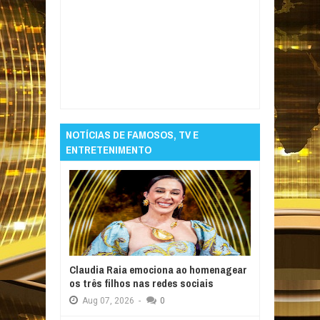
Item Reviewed:
João Pessoa segue nesta
sexta-feira com imunização contra Covid-19,
gripe e multivacinação infantil
Rating:
5
Reviewed By:
Informativo em Foco
NOTÍCIAS DE FAMOSOS, TV E
ENTRETENIMENTO
Claudia Raia emociona ao homenagear
os três filhos nas redes sociais
Aug
07,
2026
-
0