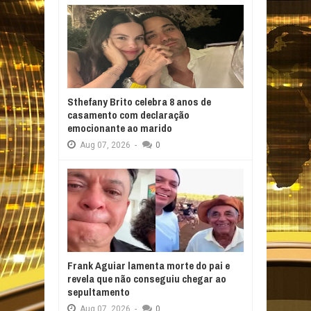
Sthefany Brito celebra 8 anos de
casamento com declaração
emocionante ao marido
Aug
07,
2026
-
0
Frank Aguiar lamenta morte do pai e
revela que não conseguiu chegar ao
sepultamento
Aug
07,
2026
-
0