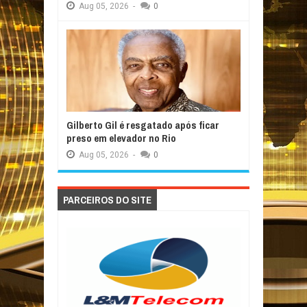
Aug
05,
2026
-
0
Gilberto Gil é resgatado após ficar
preso em elevador no Rio
Aug
05,
2026
-
0
PARCEIROS DO SITE