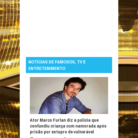
Item Reviewed:
IPCA cai em agosto, e
inflação em 12 meses fica abaixo de 10%
Rating:
5
Reviewed By:
Informativo em Foco
NOTÍCIAS DE FAMOSOS, TV E
ENTRETENIMENTO
Ator Marco Furlan diz à polícia que
confundiu criança com namorada após
prisão por estupro de vulnerável