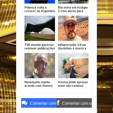
Pobreza volta a
Rio entra em estágio
crescer na Argentina
2 com alerta para
e Milei defende
ventos de até 76
ajuste econômico
km/h
TSE manda governo
Influenciador César
remover publicações
Gastélum é morto a
que exaltam Lula das
tiros durante live no
redes oficiais
México
Netanyahu rejeita
Anvisa pode aprovar
acordo com Hamas
mais oito canetas
e exige
emagrecedoras até
desarmamento
2026
antes de retirada
Comentar com
Comentar com o
o Gmail
Facebook