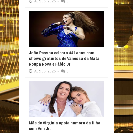
Aug
05,
2026
-
0
João Pessoa celebra 441 anos com
shows gratuitos de Vanessa da Mata,
Roupa Nova e Fábio Jr.
Aug
05,
2026
-
0
Mãe de Virginia apoia namoro da filha
com Vini Jr.