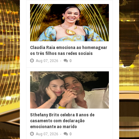
Claudia Raia emociona ao homenagear
os três filhos nas redes sociais
Aug
07,
2026
-
0
Sthefany Brito celebra 8 anos de
casamento com declaração
emocionante ao marido
Aug
07,
2026
-
0