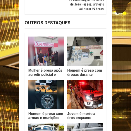
de João Pessoa; protesto
vai durar 24 horas
OUTROS DESTAQUES
Mulher é presa após
Homem é preso com
agredir policial e
drogas durante
funcionário em
Operação Forja em
Bayeux
Santa Helena
Homem é preso com
Jovem é morto a
armas e munições
tiros enquanto
durante ação policial
pilotava moto em
no Conde
João Pessoa