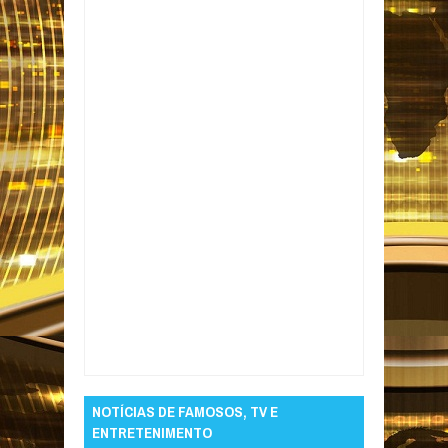
Item Reviewed:
Cabos de energia são
furtados de estádio em Campina Grande
Rating:
5
Reviewed By:
Informativo em Foco
NOTÍCIAS DE FAMOSOS, TV E
ENTRETENIMENTO