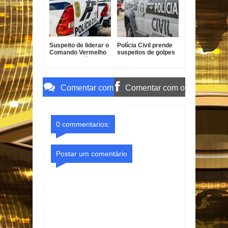
Suspeito de liderar o
Polícia Civil prende
Comando Vermelho
suspeitos de golpes
em Bayeux é preso
contra idosos em
Sapé
Comentar com
Comentar com o
o Gmail
Facebook
0 commentarios:
Postar um comentário