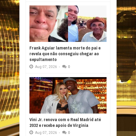
Frank Aguiar lamenta morte do pai e
revela que não conseguiu chegar ao
sepultamento
Aug
07,
2026
-
0
Vini Jr. renova com o Real Madrid até
2032 e recebe apoio de Virginia
Aug
07,
2026
-
0