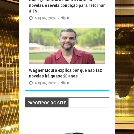
novelas e revela condição para retornar
à TV
Aug
06,
2026
-
0
Wagner Moura explica por que não faz
novelas há quase 20 anos
Aug
06,
2026
-
0
PARCEIROS DO SITE