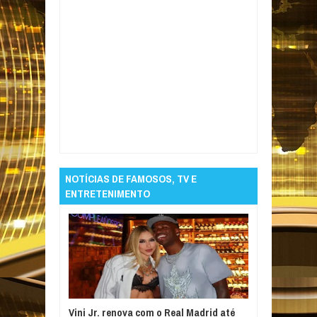
Item Reviewed:
Policial militar suspeito de
atirar em campeão mundial de jiu-jítsu é
preso após decisão da Justiça
Rating:
5
Reviewed By:
Informativo em Foco
NOTÍCIAS DE FAMOSOS, TV E
ENTRETENIMENTO
Vini Jr. renova com o Real Madrid até