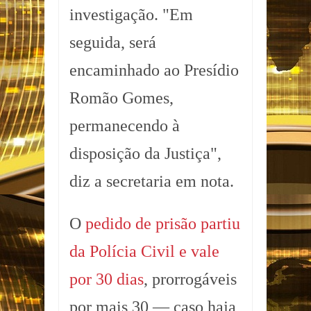
investigação. "Em
seguida, será
encaminhado ao Presídio
Romão Gomes,
permanecendo à
disposição da Justiça",
diz a secretaria em nota.
O
pedido de prisão partiu
da Polícia Civil e vale
por 30 dias
, prorrogáveis
por mais 30 — caso haja