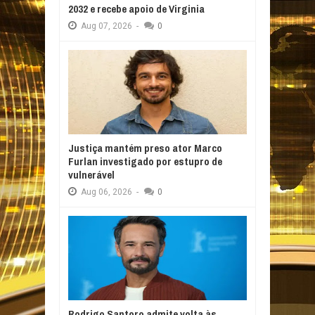
2032 e recebe apoio de Virginia
Aug
07,
2026
-
0
Justiça mantém preso ator Marco
Furlan investigado por estupro de
vulnerável
Aug
06,
2026
-
0
Rodrigo Santoro admite volta às