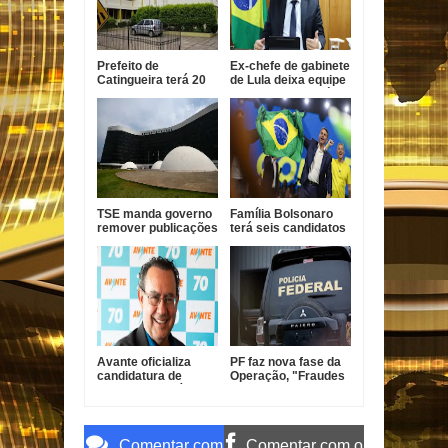
Prefeito de
Ex-chefe de gabinete
Catingueira terá 20
de Lula deixa equipe
dias para explicar ao
de campanha após
TCE-PB
pressão
terceirização
irregular de R$ 546
mil
TSE manda governo
Família Bolsonaro
remover publicações
terá seis candidatos
que exaltam Lula das
nas eleições de
redes oficiais
outubro
Avante oficializa
PF faz nova fase da
candidatura de
Operação, "Fraudes
Augusto Cury à
do INSS" Sem
Presidência da
Desconto e mira
República
senador Weverton
Rocha e advogado
Comentar com
Comentar com o