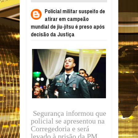
CAMPEÃO MUNDIAL DE JIU-JÍTSU É PRESO
Policial militar suspeito de
APÓS DECISÃO DA JUSTIÇA
atirar em campeão
mundial de jiu-jítsu é preso após
decisão da Justiça
Segurança informou que
policial se apresentou na
Corregedoria e será
levado à prisão da PM.