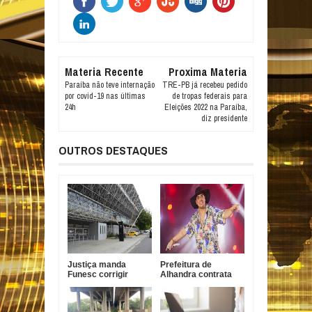
Materia Recente
Proxima Materia
Paraíba não teve internação
TRE-PB já recebeu pedido
por covid-19 nas últimas
de tropas federais para
24h
Eleições 2022 na Paraíba,
diz presidente
OUTROS DESTAQUES
Justiça manda
Prefeitura de
Funesc corrigir
Alhandra contrata
sistema contra
Nathanzinho Lima
incêndio em João
por R$ 750 mil para
Pessoa
show da festa da