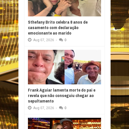
Sthefany Brito celebra 8 anos de
casamento com declaração
emocionante ao marido
Aug
07,
2026
-
0
Frank Aguiar lamenta morte do pai e
revela que não conseguiu chegar ao
sepultamento
Aug
07,
2026
-
0