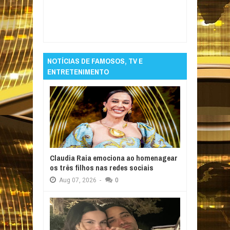
Item Reviewed:
Paraibano Álvaro Filho e
Evandro anunciam fim da parceria após prata
em Campo Grande
Rating:
5
Reviewed By:
Informativo em Foco
NOTÍCIAS DE FAMOSOS, TV E
ENTRETENIMENTO
Claudia Raia emociona ao homenagear
os três filhos nas redes sociais
Aug
07,
2026
-
0