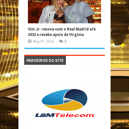
Vini Jr. renova com o Real Madrid até
2032 e recebe apoio de Virginia
Aug
07,
2026
-
0
PARCEIROS DO SITE