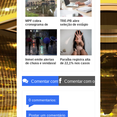
padroeira
MPF cobra
TRE-PB abre
cronograma de
seleção de estágio
obras em pontes da
de pós-graduação
BR-101 na Paraíba
com bolsa de R$ 1,8
mil
Inmet emite alertas
Paraíba registra alta
de chuva e vendaval
de 22,1% nos casos
para 173 cidades da
de estupro de
Paraíba
vulnerável
Comentar com
Comentar com o
o Gmail
Facebook
0 commentarios:
Postar um comentário