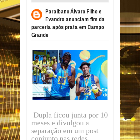
ANUNCIAM FIM DA PARCERIA APÓS PRATA
Paraibano Álvaro Filho e
EM CAMPO GRANDE
Evandro anunciam fim da
parceria após prata em Campo
Grande
Dupla ficou junta por 10
meses e divulgou a
separação em um post
conjunto nas redes