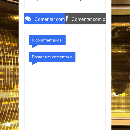
de estupro de
barragem em
vulnerável
Gurinhém por
suspeita de
irregularidades
Comentar com
Comentar com o
o Gmail
Facebook
0 commentarios:
Postar um comentário