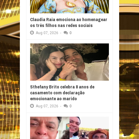
Claudia Raia emociona ao homenagear
os três filhos nas redes sociais
Aug
07,
2026
-
0
Sthefany Brito celebra 8 anos de
casamento com declaração
emocionante ao marido
Aug
07,
2026
-
0