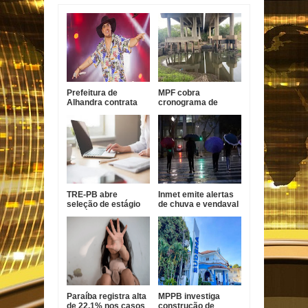
Prefeitura de
MPF cobra
Alhandra contrata
cronograma de
Nathanzinho Lima
obras em pontes da
por R$ 750 mil para
BR-101 na Paraíba
show da festa da
padroeira
TRE-PB abre
Inmet emite alertas
seleção de estágio
de chuva e vendaval
de pós-graduação
para 173 cidades da
com bolsa de R$ 1,8
Paraíba
mil
Paraíba registra alta
MPPB investiga
de 22,1% nos casos
construção de