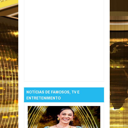
Item Reviewed:
Fundação PB Saúde
convoca médicos anestesiologistas
aprovados no Processo Seletivo
Rating:
5
Reviewed By:
Informativo em Foco
NOTÍCIAS DE FAMOSOS, TV E
ENTRETENIMENTO