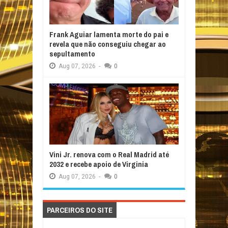
Frank Aguiar lamenta morte do pai e
revela que não conseguiu chegar ao
sepultamento
Aug
07,
2026
-
0
Vini Jr. renova com o Real Madrid até
2032 e recebe apoio de Virginia
Aug
07,
2026
-
0
PARCEIROS DO SITE