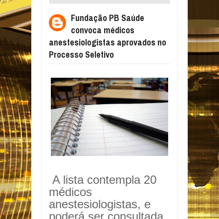
ANESTESIOLOGISTAS APROVADOS NO
Fundação PB Saúde
PROCESSO SELETIVO
convoca médicos
anestesiologistas aprovados no
Processo Seletivo
A lista contempla 20
médicos
anestesiologistas, e
poderá ser consultada