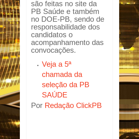
são feitas no site da
PB Saúde e também
no DOE-PB, sendo de
responsabilidade dos
candidatos o
acompanhamento das
convocações.
Veja a 5ª
chamada da
seleção da PB
SAÚDE
Por
Redação ClickPB