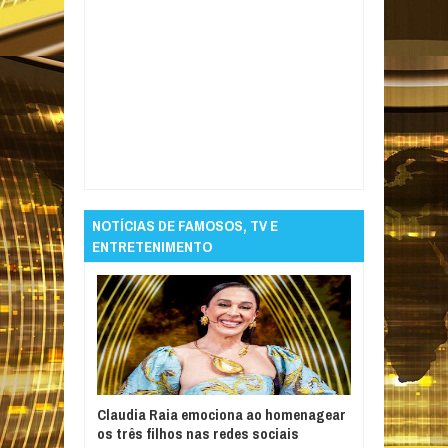
Item Reviewed:
Fifa vai antecipar em um dia
data de início da Copa do Mundo
Rating:
5
Reviewed By:
Informativo em Foco
NOTÍCIAS DE FAMOSOS, TV E
ENTRETENIMENTO
Claudia Raia emociona ao homenagear
os três filhos nas redes sociais