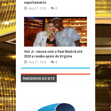
sepultamento
Aug
07,
2026
-
0
Vini Jr. renova com o Real Madrid até
2032 e recebe apoio de Virginia
Aug
07,
2026
-
0
PARCEIROS DO SITE