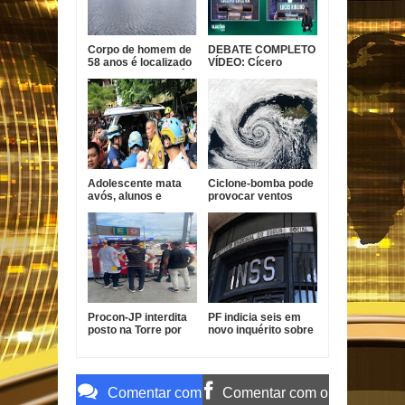
Corpo de homem de
DEBATE COMPLETO
58 anos é localizado
VÍDEO: Cícero
em açude na Paraíba
garante conclusão
da Ponte do Futuro e
Lucas diz que ex-
prefeito tem
experiência com
obra parada
Adolescente mata
Ciclone-bomba pode
avós, alunos e
provocar ventos
professores em
acima de 100 km/h e
escola na Tailândia
temporais em parte
do Brasil
Procon-JP interdita
PF indicia seis em
posto na Torre por
novo inquérito sobre
gasolina fora do
descontos indevidos
padrão
no INSS
Comentar com
Comentar com o