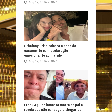
Aug
07,
2026
-
0
Sthefany Brito celebra 8 anos de
casamento com declaração
emocionante ao marido
Aug
07,
2026
-
0
Frank Aguiar lamenta morte do pai e
revela que não conseguiu chegar ao