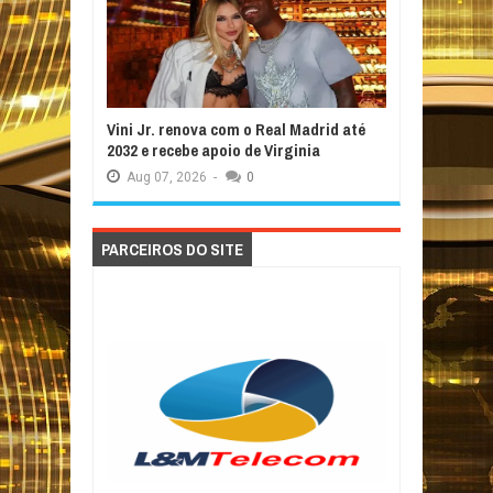
Vini Jr. renova com o Real Madrid até
2032 e recebe apoio de Virginia
Aug
07,
2026
-
0
PARCEIROS DO SITE