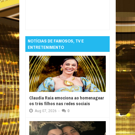
Item Reviewed:
Exposição do coração de
Dom Pedro I vai até início de setembro
Rating:
5
Reviewed By:
Informativo em Foco
NOTÍCIAS DE FAMOSOS, TV E
ENTRETENIMENTO
Claudia Raia emociona ao homenagear
os três filhos nas redes sociais
Aug
07,
2026
-
0