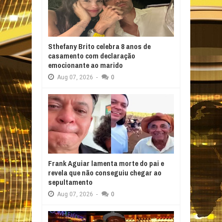
Sthefany Brito celebra 8 anos de
casamento com declaração
emocionante ao marido
Aug
07,
2026
-
0
Frank Aguiar lamenta morte do pai e
revela que não conseguiu chegar ao
sepultamento
Aug
07,
2026
-
0