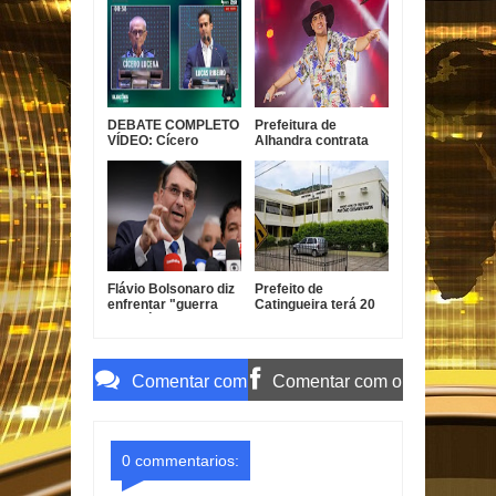
janeiro
indevido de IA
DEBATE COMPLETO
Prefeitura de
VÍDEO: Cícero
Alhandra contrata
garante conclusão
Nathanzinho Lima
da Ponte do Futuro e
por R$ 750 mil para
Lucas diz que ex-
show da festa da
prefeito tem
padroeira
experiência com
obra parada
Flávio Bolsonaro diz
Prefeito de
enfrentar "guerra
Catingueira terá 20
psicológica" na
dias para explicar ao
campanha
TCE-PB
terceirização
irregular de R$ 546
Comentar com
Comentar com o
mil
o Gmail
Facebook
0 commentarios: