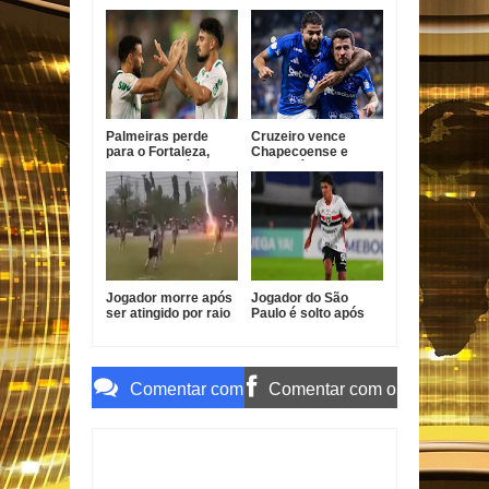
às quartas da Copa
quartas da Copa do
do Brasil
Brasil
Palmeiras perde
Cruzeiro vence
para o Fortaleza,
Chapecoense e
mas avança às
avança às quartas
quartas da Copa do
da Copa do Brasil
Brasil
Jogador morre após
Jogador do São
ser atingido por raio
Paulo é solto após
durante partida de
atropelamento fatal
futebol na Tailândia
em Barueri
Comentar com
Comentar com o
o Gmail
Facebook
Item Reviewed:
Seleção é recebida em Sochi
com dança típica e torcida
Rating:
5