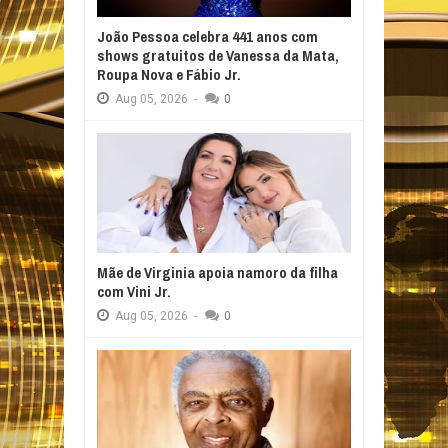
João Pessoa celebra 441 anos com
shows gratuitos de Vanessa da Mata,
Roupa Nova e Fábio Jr.
Aug
05,
2026
-
0
Mãe de Virginia apoia namoro da filha
com Vini Jr.
Aug
05,
2026
-
0