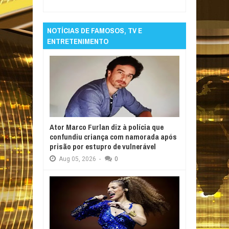
Reviewed By:
Informativo em Foco
NOTÍCIAS DE FAMOSOS, TV E
ENTRETENIMENTO
Ator Marco Furlan diz à polícia que
confundiu criança com namorada após
prisão por estupro de vulnerável
Aug
05,
2026
-
0