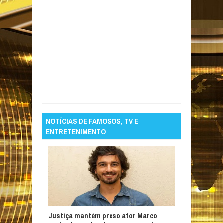
Item Reviewed:
Trump ameaça Irã e fala em
retomada de ofensiva militar
Rating:
5
Reviewed By:
Informativo em Foco
NOTÍCIAS DE FAMOSOS, TV E
ENTRETENIMENTO
Justiça mantém preso ator Marco