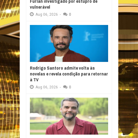
Furlan investigado por estupro de
vulnerável
Aug
06,
2026
-
0
Rodrigo Santoro admite volta às
novelas e revela condição para retornar
à TV
Aug
06,
2026
-
0