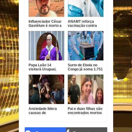
Influenciador César
ANAMT reforça
Gastélum é morto a
vacinação contra
tiros durante live no
sarampo após casos
México
em São Paulo
Papa Leão 14
Surto de Ebola no
visitará Uruguai,
Congo já soma 1.751
Argentina e Peru em
mortes, alerta OMS
novembro
Ansiedade lidera
Pai e duas filhas são
causas de
encontrados mortos
incapacidade entre
após divórcio nos
jovens no Brasil
EUA