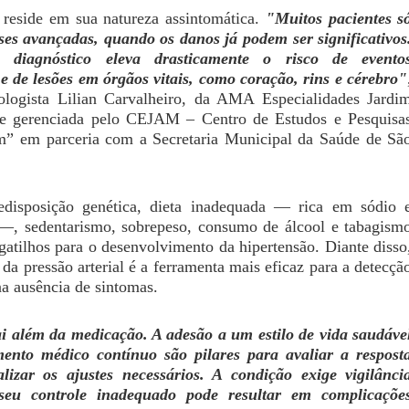
 reside em sua natureza assintomática.
"Muitos pacientes s
es avançadas, quando os danos já podem ser significativos
 diagnóstico eleva drasticamente o risco de evento
e de lesões em órgãos vitais, como coração, rins e cérebro"
 cardiologista Lilian Carvalheiro, d​​a​​​ ​AMA Especialidades Jardi
de gerenciada pelo CEJAM – Centro de Estudos e Pesquisa
”​ em parceria com a Secretaria Municipal da Saúde de Sã
edisposição genética, dieta inadequada — rica em sódio 
 —, sedentarismo, sobrepeso, consumo de álcool e tabagism
 gatilhos para o desenvolvimento da hipertensão. Diante disso
 da pressão arterial é a ferramenta mais eficaz para a detecçã
a ausência de sintomas.
i além da medicação. A adesão a um estilo de vida saudáve
nto médico contínuo são pilares para avaliar a respost
alizar os ajustes necessários. A condição exige vigilânci
 seu controle inadequado pode resultar em complicaçõe