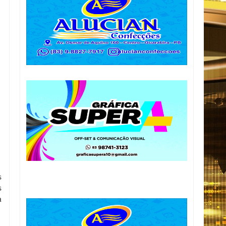
s
s
a