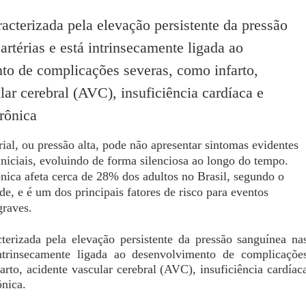
acterizada pela elevação persistente da pressão
artérias e está intrinsecamente ligada ao
to de complicações severas, como infarto,
lar cerebral (AVC), insuficiência cardíaca e
rônica
ial, ou pressão alta,​ ​pode​ não ​apresentar​ si​ntomas​ evidentes
niciais, evoluindo de forma silenciosa ao longo do tempo.​ ​​
rônica​​ ​​afeta cerca de 28% dos adultos no Brasil, segundo o
e, ​​e é​​ um dos principais fatores de risco para eventos
graves.
terizada pela elevação persistente da pressão sanguínea na
intrinsecamente ligada ao desenvolvimento de complicaçõe
arto, acidente vascular cerebral (AVC), insuficiência cardíac
ônica.