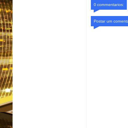
0 commentarios:
Postar um comentá