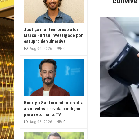
convive
Justiça mantém preso ator
Marco Furlan investigado por
estupro de vulnerável
Aug
06,
2026
-
0
Rodrigo Santoro admite volta
às novelas e revela condição
para retornar à TV
Aug
06,
2026
-
0