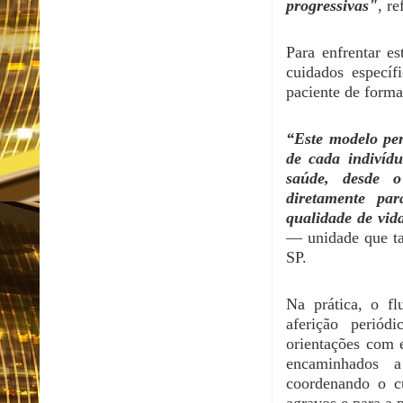
progressivas"
, re
Para enfrentar est
cuidados específ
paciente de forma
“Este modelo pe
de cada indivídu
saúde, desde o
diretamente pa
qualidade de vid
— unidade que t
SP.
​​Na prática, o f
aferição perió
orientações com 
encaminhados a
coordenando o cu
agravos e para a p