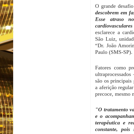
O grande desafio
descobrem em fas
Esse atraso no
cardiovasculares 
​​esclarece​​​​ ​​a
São Luiz, unida
“Dr. João Amorim
Paulo (SMS-SP)​.
Fatores como pr
ultraprocessados
são os principais
a aferição regular
precoce, mesmo n
"O tratamento va
e o acompanhame
terapêutica e re
constante, pois