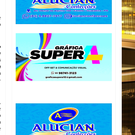
e
o
o
e
s
a
a
-
,
e
o
a
e