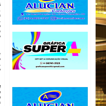
ó
.
s
,
m
s
o
e
o
,
o
l
a
a
s