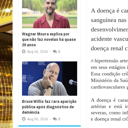
A doença é car
sanguínea nas 
desenvolvimen
Wagner Moura explica por
acidente vascu
que não faz novelas há quase
20 anos
doença renal c
Aug
06,
2026
-
0
hipertensão arter
A
em seus estágios i
Essa​​​ ​condição c
Ministério da Saúd
cardiovasculares 
A doença é carac
Bruce Willis faz rara aparição
artérias e está 
pública após diagnóstico de
demência
severas, como inf
e doença renal cr
Aug
06,
2026
-
0