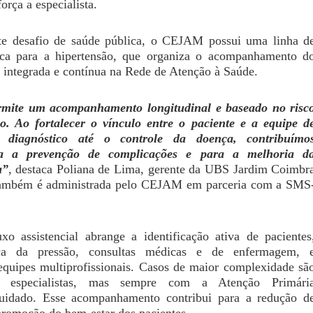
força a especialista.
e desafio de saúde pública, o CEJAM ​​possui​​​​ ​​uma linha d
ica para a hipertensão, que organiza o acompanhamento d
 integrada e contínua na Rede de Atenção à Saúde.
rmite um acompanhamento longitudinal e baseado no risc
o. Ao fortalecer o vínculo entre o paciente e a equipe d
 diagnóstico até o controle da doença, contribuímo
ra a prevenção de complicações e para a melhoria d
a”
, destaca Poliana de Lima, gerente da UBS Jardim Coimbr
ambém é administrada pelo CEJAM em parceria com a SMS
luxo assistencial abrange a identificação ativa de pacientes
dica da pressão, consultas médicas e de enfermagem, 
equipes multiprofissionais. Casos de maior complexidade sã
 especialistas, mas sempre com a Atenção Primári
idado. ​​Esse acompanhamento contribui para a redução d
romoção do bem-estar dos pacientes.​​​