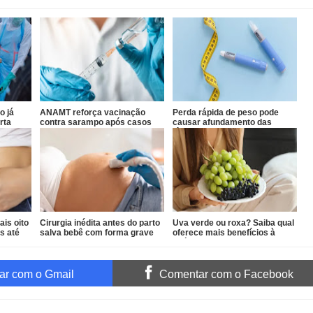
o já
ANAMT reforça vacinação
Perda rápida de peso pode
rta
contra sarampo após casos
causar afundamento das
em São Paulo
têmporas, alertam
especialistas
is oito
Cirurgia inédita antes do parto
Uva verde ou roxa? Saiba qual
s até
salva bebê com forma grave
oferece mais benefícios à
de gastrosquise
saúde
r com o Gmail
Comentar com o Facebook